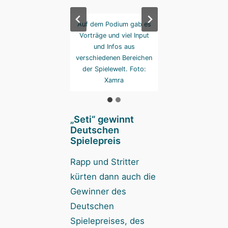
Halle vier ging’s zu
Auf dem Podium gab es
In Halle vier ging’
l talks“. Foto: Xamra
Vorträge und viel Input
„Spiel talks“. Foto:
und Infos aus
verschiedenen Bereichen
der Spielewelt. Foto:
Xamra
„Seti“ gewinnt
Deutschen
Spielepreis
Rapp und Stritter
kürten dann auch die
Gewinner des
Deutschen
Spielepreises, des