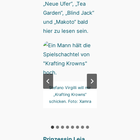
„Neue Ufer“, „Tea
Garden“, „Blind Jack“
und „Makoto“ bald
hier zu lesen sein.
ieht spannend aus.
Stefano Virgilli will mir
Hier hat er’s mir 
 es ist das dritte
„Krafting Krowns“
mal erklärt. Foto:
piel, in dem ich
schicken. Foto: Xamra
ischen diese Torii
nde. Foto: Xamra
Prinzessin Leia