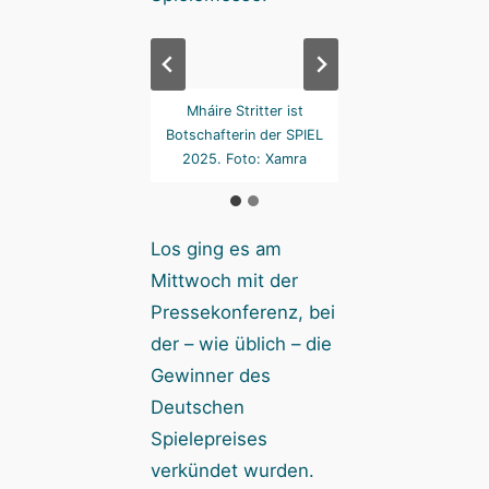
 sah’s meistens so
Mháire Stritter ist
Bald sah’s meiste
us. Foto: Xamra
Botschafterin der SPIEL
aus. Foto: Xam
2025. Foto: Xamra
Los ging es am
Mittwoch mit der
Pressekonferenz, bei
der – wie üblich – die
Gewinner des
Deutschen
Spielepreises
verkündet wurden.