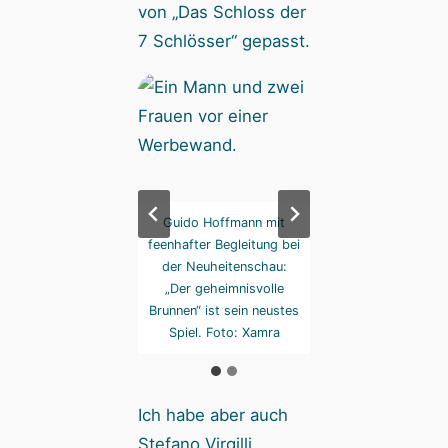
von „Das Schloss der
7 Schlösser“ gepasst.
chlossherr mit dem
Guido Hoffmann mit
Der Schlossherr m
ßen Schlüsselbund
feenhafter Begleitung bei
großen Schlüssel
wirbt völlig
der Neuheitenschau:
wirbt völlig
raschend für „Das
„Der geheimnisvolle
überraschend für
Schloss der 7
Brunnen“ ist sein neustes
Schloss der 7
össer“. Foto: Xamra
Spiel. Foto: Xamra
Schlösser“. Foto: 
Ich habe aber auch
Stefano Virgilli