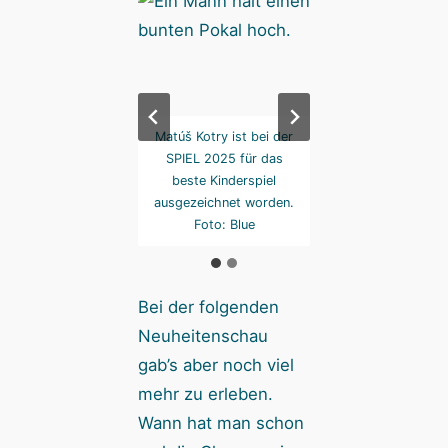
sgezeichnet! „Die
Matúš Kotry ist bei der
Ausgezeichnet! „
inen Alchemisten“.
SPIEL 2025 für das
kleinen Alchemist
Foto: Xamra
beste Kinderspiel
Foto: Xamra
ausgezeichnet worden.
Foto: Blue
Bei der folgenden
Neuheitenschau
gab’s aber noch viel
mehr zu erleben.
Wann hat man schon