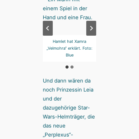
osition der Taucher
Hamlet hat Xamra
Die Position der T
Schachtelrand ist
„Velmohra“ erklärt. Foto:
am Schachtelrand
htig. Foto: Xamra
Blue
wichtig. Foto: X
Und dann wären da
noch Prinzessin Leia
und der
dazugehörige Star-
Wars-Helmträger, die
das neue
„Perplexus“-