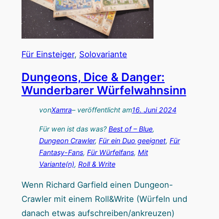
t
n
K
g
a
s
t
:
Für Einsteiger
, 
Solovariante
z
E
e
Dungeons, Dice & Danger:
s
Wunderbarer Würfelwahnsinn
g
n
von
Xamra
– veröffentlicht am
16. Juni 2024
o
Für wen ist das was?
Best of – Blue
, 
m
Dungeon Crawler
, 
Für ein Duo geeignet
, 
Für
t
Fantasy-Fans
, 
Für Würfelfans
, 
Mit
Variante(n)
, 
Roll & Write
i
m
Wenn Richard Garfield einen Dungeon-
G
Crawler mit einem Roll&Write (Würfeln und
a
danach etwas aufschreiben/ankreuzen)