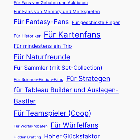
l
Für Fans von Geboten und Auktionen
F
a
Für Fans von Memory und Merkspielen
o
r
Für Fantasy-Fans
Für geschickte Finger
r
e
Für Kartenfans
m
Für Historiker
r
d
Für mindestens ein Trio
G
e
Für Naturfreunde
e
r
w
Für Sammler (mit Set-Collection)
R
i
Für Strategen
Für Science-Fiction-Fans
u
n
für Tableau Builder und Auslagen-
d
n
e
Bastler
e
l
r
Für Teamspieler (Coop)
b
!
Für Würfelfans
i
Für Wortakrobaten
l
Hoher Glücksfaktor
Hidden Drafting