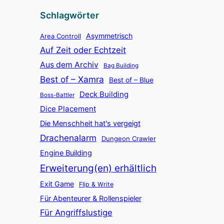
h
Schlagwörter
e
Asymmetrisch
n
Area Controll
Auf Zeit oder Echtzeit
Aus dem Archiv
Bag Building
Best of – Xamra
Best of – Blue
Deck Building
Boss-Battler
Dice Placement
Die Menschheit hat's vergeigt
Drachenalarm
Dungeon Crawler
Engine Building
Erweiterung(en) erhältlich
Exit Game
Flip & Write
Für Abenteurer & Rollenspieler
Für Angriffslustige