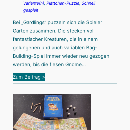
Variante(n)
, 
Plättchen-Puzzle
, 
Schnell
e
gespielt
F
o
Bei „Gardlings“ puzzeln sich die Spieler
r
Gärten zusammen. Die stecken voll
m
fantastischer Kreaturen, die in einem
v
gelungenen und auch variablen Bag-
o
Building-Spiel immer wieder neu gezogen
n
werden, bis die fiesen Gnome…
H
:
Zum Beitrag >
u
G
n
a
d
r
j
d
a
l
g
i