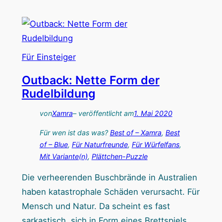
D
e
o
r
d
b
e
a
Für Einsteiger
l
r
i
e
Outback: Nette Form der
d
r
Rudelbildung
o
W
von
Xamra
– veröffentlicht am
1. Mai 2020
v
ü
s
r
Für wen ist das was?
Best of – Xamra
, 
Best
.
of – Blue
, 
Für Naturfreunde
, 
Für Würfelfans
, 
f
Mit Variante(n)
, 
Plättchen-Puzzle
D
e
o
l
Die verheerenden Buschbrände in Australien
d
w
haben katastrophale Schäden verursacht. Für
e
a
Mensch und Natur. Da scheint es fast
l
h
sarkastisch, sich in Form eines Brettspiels