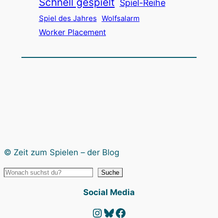
Schnell gespielt
Spiel-Reihe
Spiel des Jahres
Wolfsalarm
Worker Placement
© Zeit zum Spielen – der Blog
Suche
S
e
Social Media
a
Instagram
Bluesky
Facebook
r