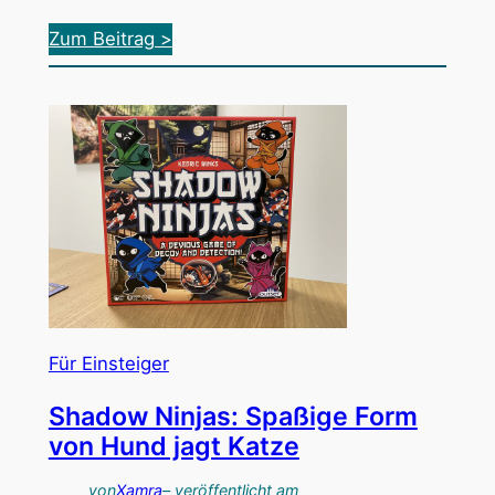
:
Zum Beitrag >
G
r
o
u
n
d
h
o
p
p
Für Einsteiger
e
Shadow Ninjas: Spaßige Form
r
von Hund jagt Katze
:
E
von
Xamra
– veröffentlicht am