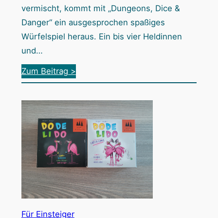
r
vermischt, kommt mit „Dungeons, Dice &
t
Danger“ ein ausgesprochen spaßiges
e
Würfelspiel heraus. Ein bis vier Heldinnen
n
und…
v
:
Zum Beitrag >
o
D
l
u
l
n
J
g
u
e
w
o
e
n
l
s
e
,
n
D
Für Einsteiger