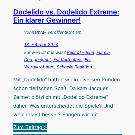
i
Dodelido vs. Dodelido Extreme:
c
Ein klarer Gewinner!
e
&
von
Xamra
– veröffentlicht am
D
18. Februar 2024
a
Für wen ist das was?
Best of – Blue
, 
Für ein
n
Duo geeignet
, 
Für Kartenfans
, 
Für
g
Wortakrobaten
, 
Schnelle Reaktion
e
Mit „Dodelido“ hatten wir in diversen Runden
r
schon tierischen Spaß. Da kam Jacques
:
Zeimet plötzlich mit „Dodelido Extreme“
W
daher. Was unterscheidet die Spiele? Und
u
welches ist besser? Fangen wir mit…
n
:
d
Zum Beitrag >