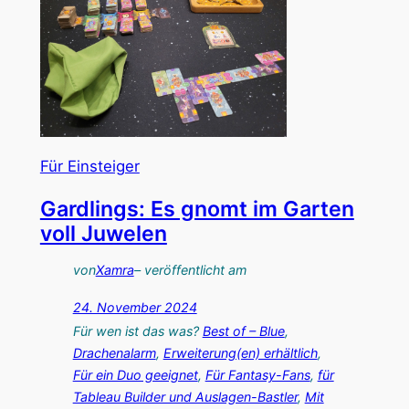
d
l
o
f
w
a
N
n
i
s
n
j
Für Einsteiger
a
Gardlings: Es gnomt im Garten
s
voll Juwelen
:
S
von
Xamra
– veröffentlicht am
p
24. November 2024
a
Für wen ist das was?
Best of – Blue
, 
ß
Drachenalarm
, 
Erweiterung(en) erhältlich
, 
i
Für ein Duo geeignet
, 
Für Fantasy-Fans
, 
für
Tableau Builder und Auslagen-Bastler
, 
Mit
g