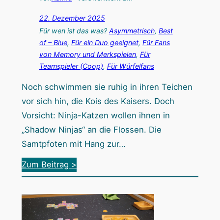
i
22. Dezember 2025
n
Für wen ist das was?
Asymmetrisch
, 
Best
M
of – Blue
, 
Für ein Duo geeignet
, 
Für Fans
u
von Memory und Merkspielen
, 
Für
Teamspieler (Coop)
, 
Für Würfelfans
s
s
Noch schwimmen sie ruhig in ihren Teichen
f
vor sich hin, die Kois des Kaisers. Doch
ü
Vorsicht: Ninja-Katzen wollen ihnen in
r
„Shadow Ninjas“ an die Flossen. Die
F
Samtpfoten mit Hang zur…
u
:
Zum Beitrag >
ß
S
b
h
a
a
l