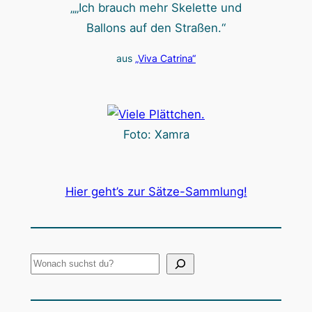
„„Ich brauch mehr Skelette und
Ballons auf den Straßen.“
aus
„Viva Catrina“
Foto: Xamra
Hier geht’s zur Sätze-Sammlung!
S
u
c