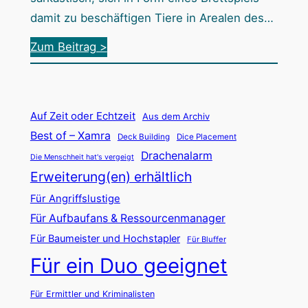
i
n
damit zu beschäftigen Tiere in Arealen des…
d
s
:
Zum Beitrag >
o
i
O
E
n
u
x
n
t
t
Auf Zeit oder Echtzeit
Aus dem Archiv
b
r
Best of – Xamra
Deck Building
Dice Placement
a
e
Drachenalarm
Die Menschheit hat's vergeigt
c
m
Erweiterung(en) erhältlich
k
e
Für Angriffslustige
:
:
Für Aufbaufans & Ressourcenmanager
N
E
Für Baumeister und Hochstapler
Für Bluffer
e
i
Für ein Duo geeignet
t
n
t
k
Für Ermittler und Kriminalisten
e