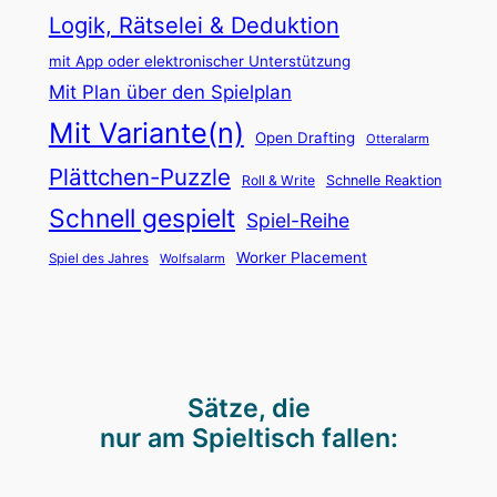
d
Logik, Rätselei & Deduktion
u
mit App oder elektronischer Unterstützung
n
Mit Plan über den Spielplan
g
Mit Variante(n)
Open Drafting
Otteralarm
Plättchen-Puzzle
Roll & Write
Schnelle Reaktion
Schnell gespielt
Spiel-Reihe
Worker Placement
Spiel des Jahres
Wolfsalarm
Sätze, die
nur am Spieltisch fallen: