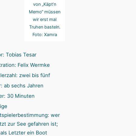
n
von „Käpt’n
Memo“ müssen
wir erst mal
Truhen basteln.
Foto: Xamra
r: Tobias Tesar
stration: Felix Wermke
lerzahl: zwei bis fünf
r: ab sechs Jahren
er: 30 Minuten
ige
rtspielerbestimmung: wer
tzt zur See gefahren ist;
als Letzter ein Boot