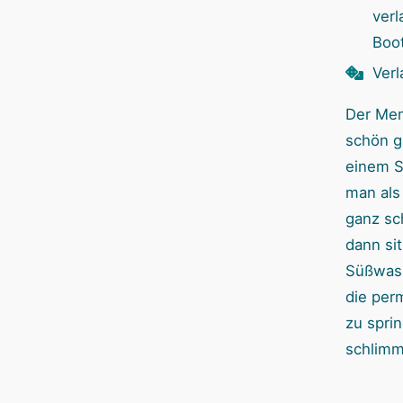
verl
Boot
Verl
Der Mem
schön g
einem Sä
man als
ganz sc
dann si
Süßwass
die per
zu spri
schlimm