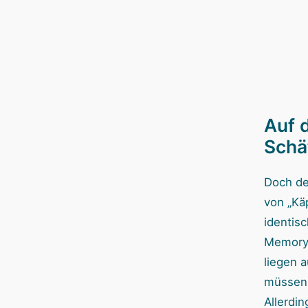
Auf 
Schä
Doch de
von „Kä
identis
Memory.
liegen 
müssen 
Allerdin