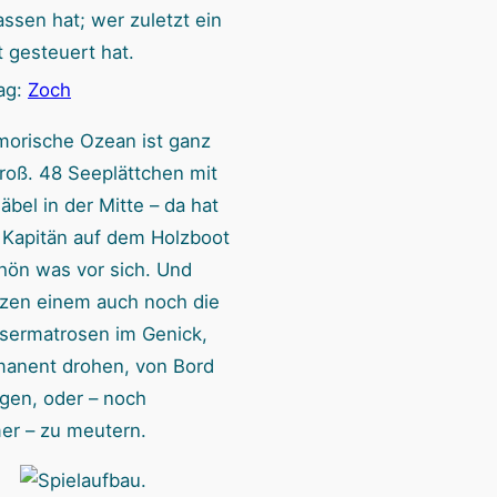
assen hat; wer zuletzt ein
 gesteuert hat.
ag:
Zoch
orische Ozean ist ganz
roß. 48 Seeplättchen mit
bel in der Mitte – da hat
 Kapitän auf dem Holzboot
hön was vor sich. Und
tzen einem auch noch die
ermatrosen im Genick,
manent drohen, von Bord
ngen, oder – noch
er – zu meutern.