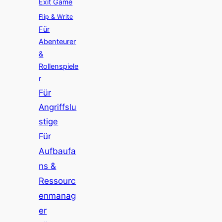
Exit Game
Flip & Write
Für
Abenteurer
&
Rollenspiele
r
Für
Angriffslu
stige
Für
Aufbaufa
ns &
Ressourc
enmanag
er