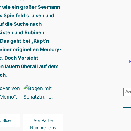
 wie ein großer Seemann
s Spielfeld cruisen und
uf die Suche nach
isten und Rubinen
Das geht bei „Käpt’n
einer originellen Memory-
e. Doch Vorsicht:
n lauern überall auf dem
ch.
S
u
c
h
: Blue
Vor Partie
e
Nummer eins