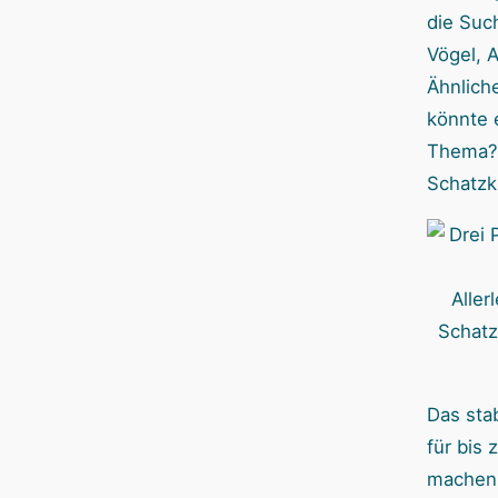
die Suc
Vögel, 
Ähnlich
könnte 
Thema? 
Schatzk
Aller
Schatz
Das stab
für bis 
machen 