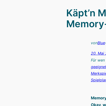
Käpt’n M
Memory-
von
Blue
20. Mai
Für wen
geeigne
Merkspi
Spielpla
Memory 
Okay, w