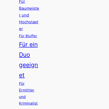
Für
Baumeiste
r und
Hochstapl
er
Für Bluffer
Für ein
Duo
geeign
et
Für
Ermittler
und
Kriminalist