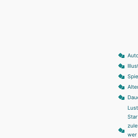
Auto
Illu
Spie
Alte
Dau
Lust
Sta
zule
wer 