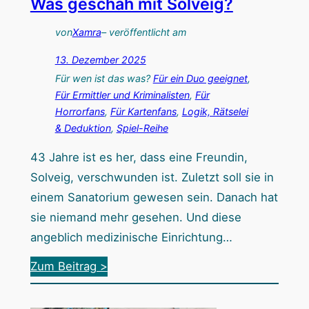
Was geschah mit Solveig?
B
a
von
Xamra
– veröffentlicht am
r
13. Dezember 2025
d
Für wen ist das was?
Für ein Duo geeignet
, 
e
Für Ermittler und Kriminalisten
, 
Für
r
Horrorfans
, 
Für Kartenfans
, 
Logik, Rätselei
& Deduktion
, 
Spiel-Reihe
D
ä
43 Jahre ist es her, dass eine Freundin,
m
Solveig, verschwunden ist. Zuletzt soll sie in
o
einem Sanatorium gewesen sein. Danach hat
n
sie niemand mehr gesehen. Und diese
e
angeblich medizinische Einrichtung…
n
:
Zum Beitrag >
:
C
U
r