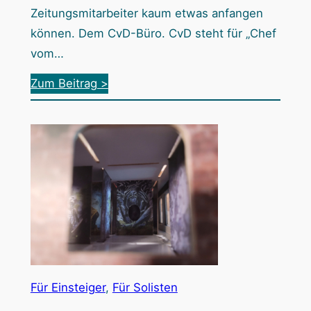
r
Zeitungsmitarbeiter kaum etwas anfangen
m
können. Dem CvD-Büro. CvD steht für „Chef
i
vom…
m
:
Zum Beitrag >
P
D
u
e
z
r
z
H
l
e
e
x
-
e
W
r
e
v
l
o
Für Einsteiger
, 
Für Solisten
t
n
a