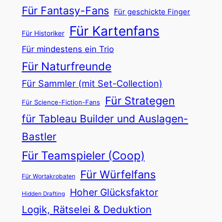
i
Für Fantasy-Fans
Für geschickte Finger
e
Für Kartenfans
f
Für Historiker
i
Für mindestens ein Trio
n
Für Naturfreunde
d
Für Sammler (mit Set-Collection)
i
Für Strategen
Für Science-Fiction-Fans
e
für Tableau Builder und Auslagen-
B
o
Bastler
x
Für Teamspieler (Coop)
s
Für Würfelfans
c
Für Wortakrobaten
h
Hoher Glücksfaktor
Hidden Drafting
a
Logik, Rätselei & Deduktion
u