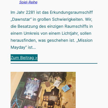
Spiel-Reihe
n
l
a
u
Im Jahr 2281 ist das Erkundungsraumschiff
t
n
„Dawnstar“ in großen Schwierigkeiten. Wir,
o
g
die Besatzung des einzigen Raumschiffs in
r
e
einem Umkreis von einem Lichtjahr, sollen
i
n
herausfinden, was geschehen ist. „Mission
u
Mayday“ ist…
m
:
Zum Beitrag >
:
M
W
i
a
s
s
s
g
i
e
o
s
n
c