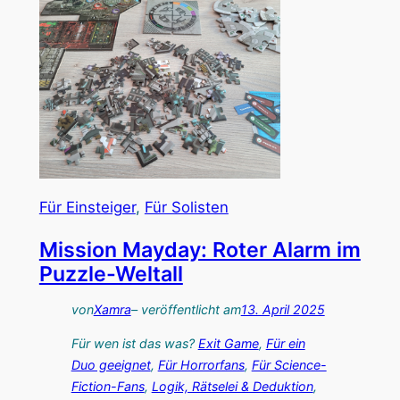
n
i
h
m
e
e
i
P
m
l
l
a
i
c
c
e
Für Einsteiger
, 
Für Solisten
h
s
e
Mission Mayday: Roter Alarm im
–
E
Puzzle-Weltall
D
r
a
von
Xamra
– veröffentlicht am
13. April 2025
m
s
i
Für wen ist das was?
Exit Game
, 
Für ein
S
t
Duo geeignet
, 
Für Horrorfans
, 
Für Science-
a
Fiction-Fans
, 
Logik, Rätselei & Deduktion
, 
t