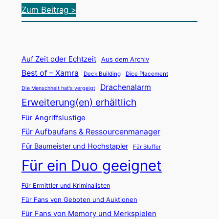
n
:
Zum Beitrag >
n
M
b
y
e
s
Auf Zeit oder Echtzeit
g
Aus dem Archiv
t
Best of – Xamra
i
Deck Building
Dice Placement
e
Drachenalarm
n
Die Menschheit hat's vergeigt
r
Erweiterung(en) erhältlich
n
y
t
Für Angriffslustige
H
Für Aufbaufans & Ressourcenmanager
o
Für Baumeister und Hochstapler
Für Bluffer
u
Für ein Duo geeignet
s
e
Für Ermittler und Kriminalisten
:
Für Fans von Geboten und Auktionen
T
Für Fans von Memory und Merkspielen