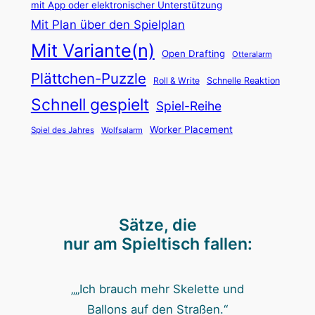
mit App oder elektronischer Unterstützung
e
Mit Plan über den Spielplan
n
Mit Variante(n)
Open Drafting
u
Otteralarm
n
Plättchen-Puzzle
Roll & Write
Schnelle Reaktion
d
Schnell gespielt
Spiel-Reihe
R
Worker Placement
Spiel des Jahres
Wolfsalarm
ä
t
s
e
l
Sätze, die
l
nur am Spieltisch fallen:
ö
s
„„Ich brauch mehr Skelette und
e
Ballons auf den Straßen.“