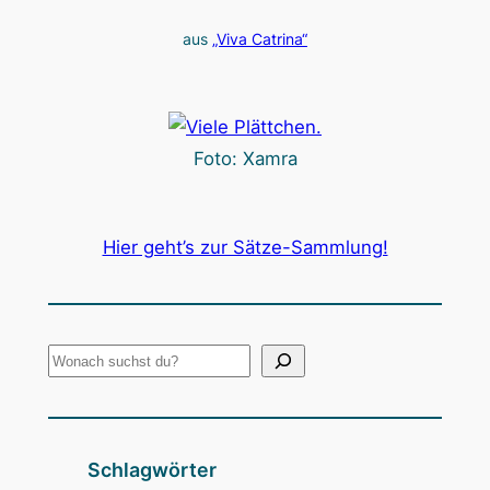
n
aus
„Viva Catrina“
Foto: Xamra
Hier geht’s zur Sätze-Sammlung!
S
u
c
h
Schlagwörter
e