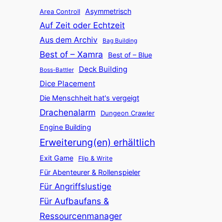
Asymmetrisch
n
Area Controll
Auf Zeit oder Echtzeit
Aus dem Archiv
Bag Building
Best of – Xamra
Best of – Blue
Deck Building
Boss-Battler
Dice Placement
Die Menschheit hat's vergeigt
Drachenalarm
Dungeon Crawler
Engine Building
Erweiterung(en) erhältlich
Exit Game
Flip & Write
Für Abenteurer & Rollenspieler
Für Angriffslustige
Für Aufbaufans &
Ressourcenmanager