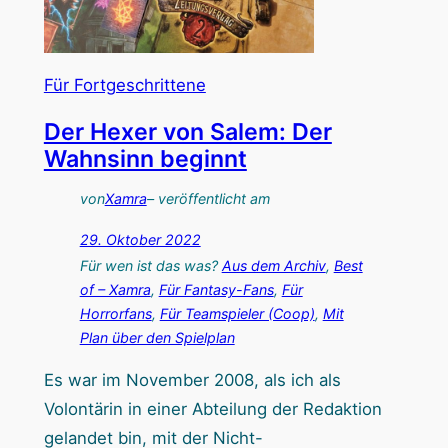
M
h
a
a
y
Für Fortgeschrittene
h
d
m
Der Hexer von Salem: Der
a
i
Wahnsinn beginnt
y
t
:
von
Xamra
– veröffentlicht am
S
R
o
29. Oktober 2022
o
l
Für wen ist das was?
Aus dem Archiv
, 
Best
t
v
of – Xamra
, 
Für Fantasy-Fans
, 
Für
e
Horrorfans
, 
Für Teamspieler (Coop)
, 
Mit
e
Plan über den Spielplan
r
i
A
g
Es war im November 2008, als ich als
l
?
Volontärin in einer Abteilung der Redaktion
a
gelandet bin, mit der Nicht-