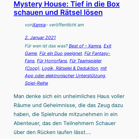
Mystery House: Tief in die Box
S
l
schauen und Rätsel lösen
a
l
l
von
Xamra
– veröffentlicht am
e
2. Januar 2021
m
Für wen ist das was?
Best of – Xamra
, 
Exit
:
Game
, 
Für ein Duo geeignet
, 
Für Fantasy-
D
Fans
, 
Für Horrorfans
, 
Für Teamspieler
(Coop)
, 
Logik, Rätselei & Deduktion
, 
mit
e
App oder elektronischer Unterstützung
, 
r
Spiel-Reihe
W
a
Man denke sich ein unheimliches Haus voller
h
Räume und Geheimnisse, die das Zeug dazu
n
haben, die Spielrunde mitzunehmen in ein
s
Abenteuer, das den Teilnehmern Schauer
i
über den Rücken laufen lässt.…