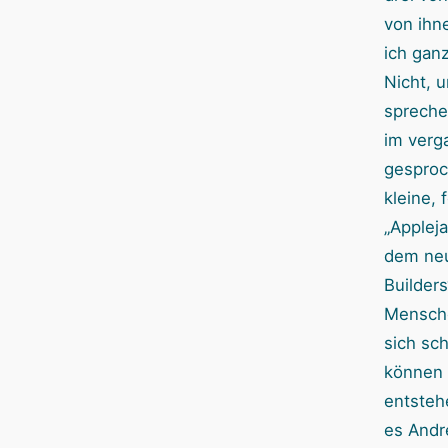
von ihn
ich ganz
Nicht, 
spreche
im verg
gesproc
kleine, 
„Applej
dem neu
Builder
Mensche
sich sc
können
entstehe
es Andr