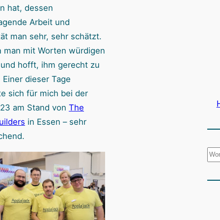
en hat, dessen
agende Arbeit und
tät man sehr, sehr schätzt.
 man mit Worten würdigen
und hofft, ihm gerecht zu
 Einer dieser Tage
e sich für mich bei der
023 am Stand von
The
ilders
in Essen – sehr
chend.
S
u
c
h
e