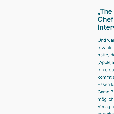
„The
Chef
Inte
Und war
erzähle
hatte, 
„Applej
ein ers
kommt s
Essen k
Game Bu
möglich
Verlag 
sprechen