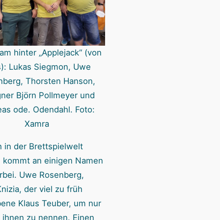
n
am hinter „Applejack“ (von
s): Lukas Siegmon, Uwe
nberg, Thorsten Hanson,
ner Björn Pollmeyer und
as ode. Odendahl. Foto:
Xamra
 in der Brettspielwelt
 kommt an einigen Namen
orbei. Uwe Rosenberg,
nizia, der viel zu früh
bene Klaus Teuber, um nur
n ihnen zu nennen. Einen