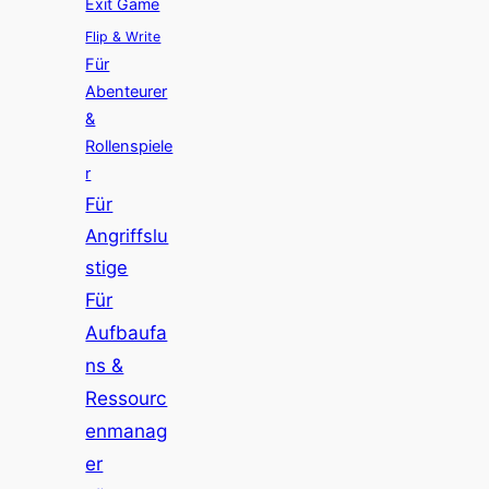
Exit Game
Flip & Write
Für
Abenteurer
&
Rollenspiele
r
Für
Angriffslu
stige
Für
Aufbaufa
ns &
Ressourc
enmanag
er