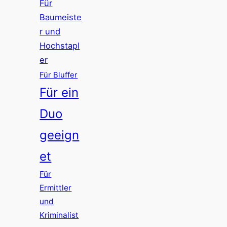
Für
Baumeiste
r und
Hochstapl
er
Für Bluffer
Für ein
Duo
geeign
et
Für
Ermittler
und
Kriminalist