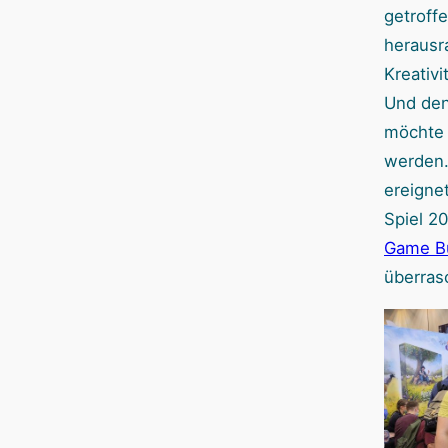
getroff
herausr
Kreativi
Und den
möchte 
werden.
ereignet
Spiel 2
Game Bu
überras