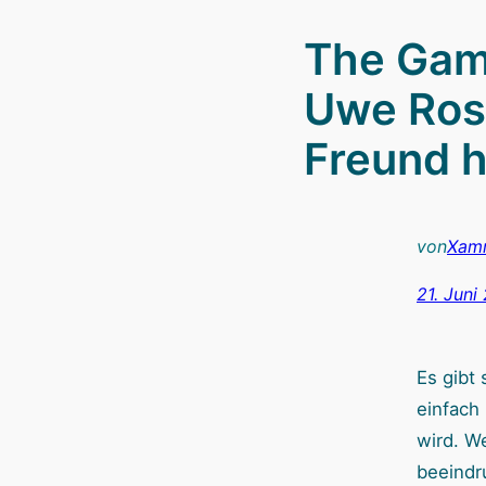
The Gam
Uwe Ros
Freund 
von
Xam
21. Juni
Es gibt 
einfach
wird. W
beeind