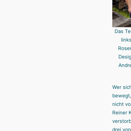
Das Te
link
Rose
Desig
Andre
Wer sich
bewegt,
nicht v
Reiner K
verstor
drei vo