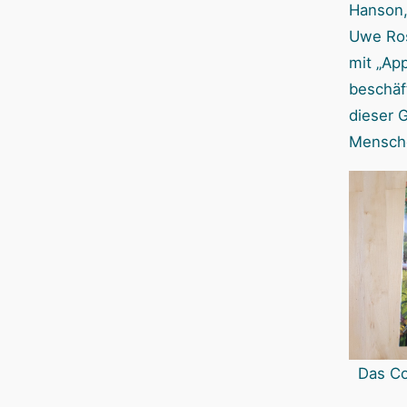
Hanson,
Uwe Ros
mit „App
beschäf
dieser 
Mensche
Das Co