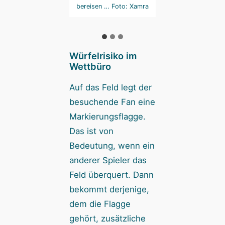
eichen kann. Foto:
bereisen … Foto: Xamra
Ägypten. Foto: X
Xamra
Würfelrisiko im
Wettbüro
Auf das Feld legt der
besuchende Fan eine
Markierungsflagge.
Das ist von
Bedeutung, wenn ein
anderer Spieler das
Feld überquert. Dann
bekommt derjenige,
dem die Flagge
gehört, zusätzliche