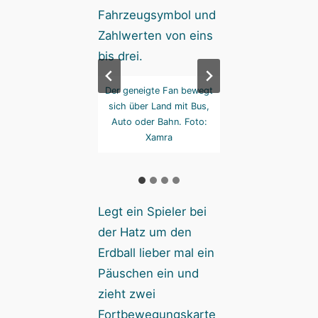
 manchen Feldern
Der geneigte Fan bewegt
Wer entlang de
t es Stadion- oder
sich über Land mit Bus,
gestrichelten Lin
Flugtickets
Auto oder Bahn. Foto:
fliegen will, brauch
zusammeln. Foto:
Xamra
Flugticket. Logi
Xamra
Foto: Xamra
Legt ein Spieler bei
der Hatz um den
Erdball lieber mal ein
Päuschen ein und
zieht zwei
Fortbewegungskarte