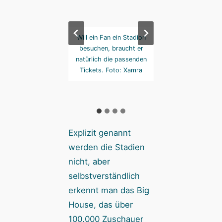
e Dopplung ist aber
Will ein Fan ein Stadion
Die Tickets gibt e
seltener der Fall auf
besuchen, braucht er
drei Werten. Foto:
 Spielplan. Foto:
natürlich die passenden
Xamra
Tickets. Foto: Xamra
Explizit genannt
werden die Stadien
nicht, aber
selbstverständlich
erkennt man das Big
House, das über
100.000 Zuschauer