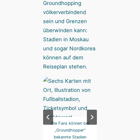
Groundhopping
völkerverbindend
sein und Grenzen
überwinden kann:
Stadien in Moskau
und sogar Nordkorea
können auf dem
Reiseplan stehen.
bt auch Stadien, die
Die Fans können bei
… oder auch
 im realen Leben
„Groundhopper“
unbekanntere wie
ktuell eher nicht
bekannte Stadien
Peru, Indonesien 