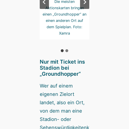
ionskarten können
Die meisten
Aktionskarten kö
ets bringen – oder
Aktionskarten bringen
Tickets bringen –
 Spieler darf eine
einen „Groundhopper“ an
ein Spieler darf 
elkarte mit einem
einen anderen Ort auf
Zielkarte mit ei
pielertauschen. Was
dem Spielplan. Foto:
Mitspielertauschen
ehörig ärgern kann.
Xamra
den gehörig ärgern
Foto: Xamra
Foto: Xamra
Nur mit Ticket ins
Stadion bei
„Groundhopper“
Wer auf einem
eigenen Zielort
landet, also ein Ort,
von dem man eine
Stadion- oder
Sehenswürdigkeitenk