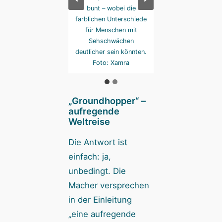
on, wir schauen uns
bunt – wobei die
Stadion, wir schau
zusätzliche Punkte
farblichen Unterschiede
für zusätzliche P
auch noch
für Menschen mit
auch noch
nswürdigkeiten an.
Sehschwächen
Sehenswürdigkeite
Foto: Xamra
deutlicher sein könnten.
Foto: Xamra
Foto: Xamra
„Groundhopper“ –
aufregende
Weltreise
Die Antwort ist
einfach: ja,
unbedingt. Die
Macher versprechen
in der Einleitung
„eine aufregende