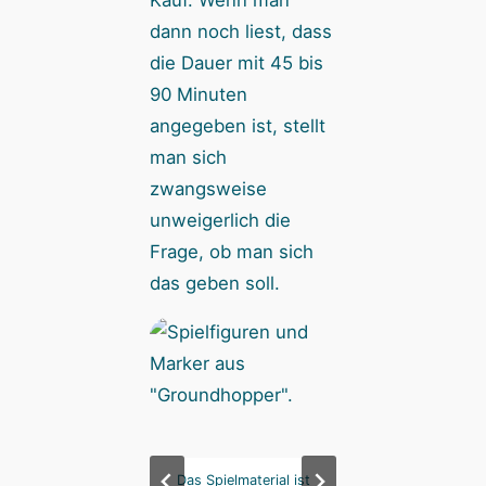
dann noch liest, dass
die Dauer mit 45 bis
90 Minuten
angegeben ist, stellt
man sich
zwangsweise
unweigerlich die
Frage, ob man sich
das geben soll.
gehen nicht nur ins
Das Spielmaterial ist
Wir gehen nicht nu