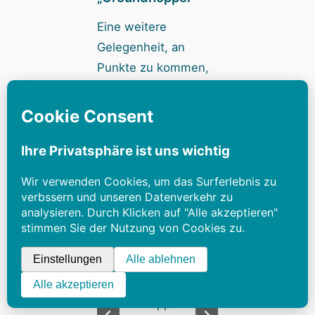
Eine weitere
Gelegenheit, an
Punkte zu kommen,
bietet der Reisepass.
Kommt ein Fußballfan
auf ein Stempelfeld
und füllt so seinen
Pass, darf er sich
über zahlreiche
Zusatzpunkte freuen.