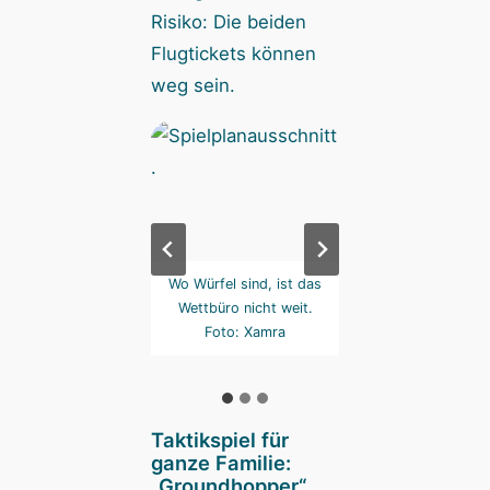
Risiko: Die beiden
Flugtickets können
weg sein.
ber entscheiden die
Wo Würfel sind, ist das
Im Wettbüro kann 
büro-Würfel. Foto:
Wettbüro nicht weit.
völlig überrasche
Xamra
Foto: Xamra
gewinnen oder verl
Foto: Xamra
Taktikspiel für
ganze Familie:
„Groundhopper“