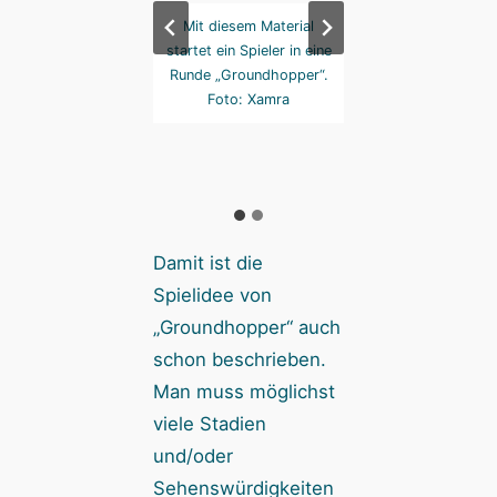
r Spieler hat „sein“
Mit diesem Material
Jeder Spieler hat „
dion, und „seinen
startet ein Spieler in eine
Stadion, und „se
, außerdem Marker
Runde „Groundhopper“.
Fan“, außerdem M
it Fähnchen für
Foto: Xamra
mit Fähnchen f
chte Orte und die
besuchte Orte un
passstempel. Foto:
Reisepassstempel.
Xamra
Xamra
Damit ist die
Spielidee von
„Groundhopper“ auch
schon beschrieben.
Man muss möglichst
viele Stadien
und/oder
Sehenswürdigkeiten