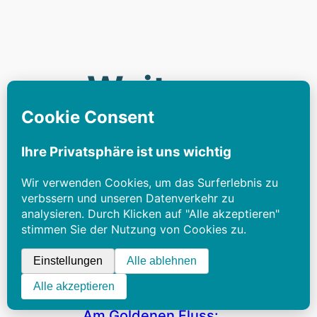
Weitere
Beiträg
e
Für Fortgeschrittene
Am Goldenen Fluss: