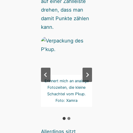
auf einer Zahlleiste
drehen, dass man
damit Punkte zählen
kann.
t den Leisten am
Erinnert mich an analoge
Mit den Leisten
ren Rand der Hülle
Fotozeiten, die kleine
oberen Rand der H
ssen sich Punkte
Schachtel vom P’kup.
lassen sich Pun
len. Hübsche Idee!
Foto: Xamra
zählen. Hübsche I
Foto: Xamra
Foto: Xamra
Allerdings sitzt