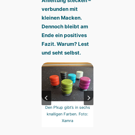
Anleitung stecken –
verbunden mit
kleinen Macken.
Dennoch bleibt am
Ende ein positives
Fazit. Warum? Lest
und seht selbst.
r davon ist bereit,
Den P’kup gibt’s in sechs
Jeder davon ist be
h gleich an Karten
knalligen Farben. Foto:
sich gleich an Ka
stzusaugen. Foto:
Xamra
festzusaugen. Fo
Xamra
Xamra