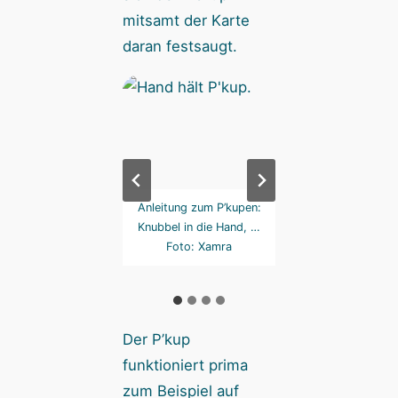
mitsamt der Karte
daran festsaugt.
rumfuchteln kann.
Anleitung zum P’kupen:
… kurzer Druck au
Foto: Xamra
Knubbel in die Hand, …
Karte und schon 
Foto: Xamra
sie so fest, … Fo
Xamra
Der P’kup
funktioniert prima
zum Beispiel auf