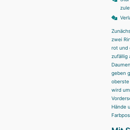
zule
Verl
Zunächst
zwei Ri
rot und 
zufällig
Daumen.
geben gl
oberste
wird um
Vorders
Hände u
Farbpos