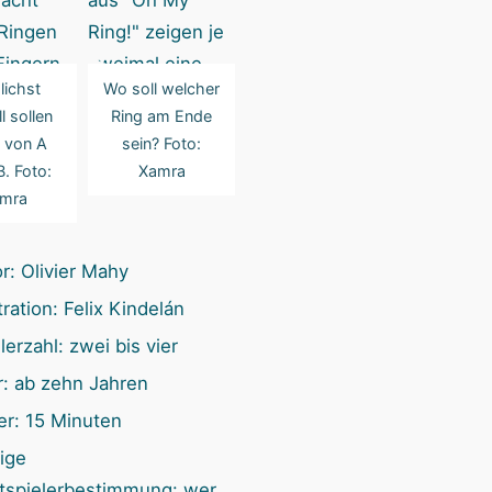
n
ichst
Wo soll welcher
l sollen
Ring am Ende
 von A
sein? Foto:
. Foto:
Xamra
mra
r: Olivier Mahy
stration: Felix Kindelán
lerzahl: zwei bis vier
r: ab zehn Jahren
er: 15 Minuten
ige
rtspielerbestimmung: wer