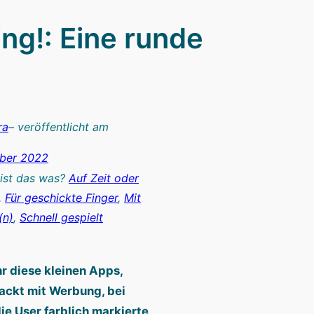
ng!: Eine runde
ra
– veröffentlicht am
ober 2022
 ist das was?
Auf Zeit oder
, 
Für geschickte Finger
, 
Mit
(n)
, 
Schnell gespielt
hr diese kleinen Apps,
ackt mit Werbung, bei
ie User farblich markierte