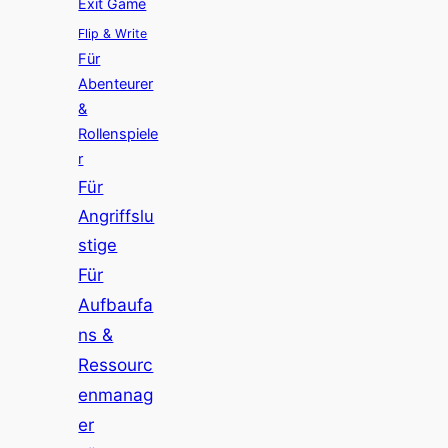
Exit Game
Flip & Write
Für
Abenteurer
&
Rollenspiele
r
Für
Angriffslu
stige
Für
Aufbaufa
ns &
Ressourc
enmanag
er