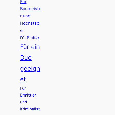
Für
Baumeiste
r und
Hochstapl
er
Für Bluffer
Für ein
Duo
geeign
et
Für
Ermittler
und
Kriminalist