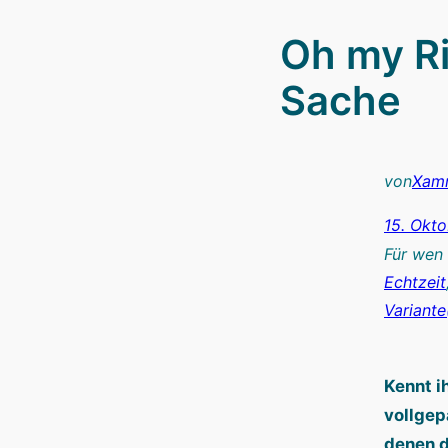
Oh my Ri
Sache
von
Xam
15. Okt
Für wen
Echtzeit
Variante
Kennt i
vollgep
denen d