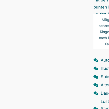
Mögl
schnel
Ringe
nach B
Xa
Auto
Illu
Spie
Alte
Dau
Lust
Sta