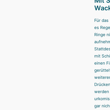
Mit 
Wack
Für das
es Rege
Ringe n
aufneh
Stattde
mit Sch
einen F
gerüttel
weitere
Drücken
werden 
urkomis
gar nich