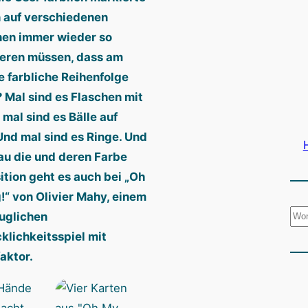
 auf verschiedenen
nen immer wieder so
eren müssen, dass am
e farbliche Reihenfolge
 Mal sind es Flaschen mit
 mal sind es Bälle auf
Und mal sind es Ringe. Und
u die und deren Farbe
ition geht es auch bei „Oh
!“ von Olivier Mahy, einem
S
uglichen
u
klichkeitsspiel mit
c
aktor.
h
e