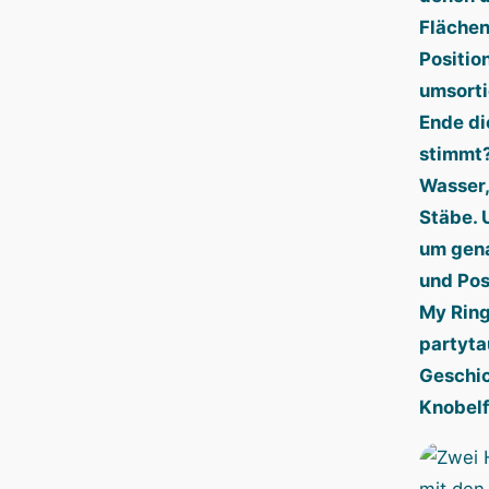
Flächen
Positio
umsorti
Ende di
stimmt?
Wasser,
Stäbe. 
um gena
und Pos
My Ring
partyta
Geschic
Knobelf