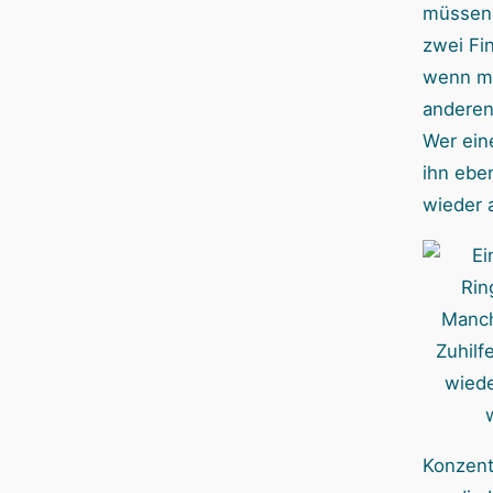
müssen 
zwei Fi
wenn ma
anderen
Wer eine
ihn eben
wieder 
Manc
Zuhil
wiede
Konzentr