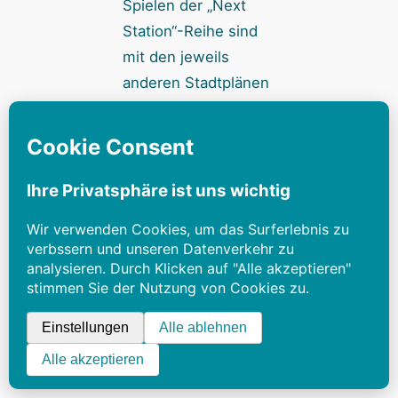
Spielen der „Next
Station“-Reihe sind
mit den jeweils
anderen Stadtplänen
nutzbar. Hinzu
kommt die
Solovariante, bei der
die Planerin sich mit
ihren Punkten an
einer Tabelle messen
lässt.
Alles unter 100