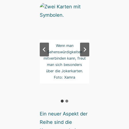
zungen bringen am
Wenn man
Kreuzungen bring
 Siegpunkte, noch
Sehenswürdigkeiten
Ende Siegpunkte,
, wenn sie in beide
mitverbinden kann, freut
mehr, wenn sie in 
tungen durchquert
man sich besonders
Richtungen durch
n – was hier wegen
über die Jokerkarten.
werden – was hier
 lilafarbenen Linie
Foto: Xamra
der lilafarbenen L
t mehr möglich ist.
nicht mehr möglich
Foto: Xamra
Foto: Xamra
Ein neuer Aspekt der
Reihe sind die