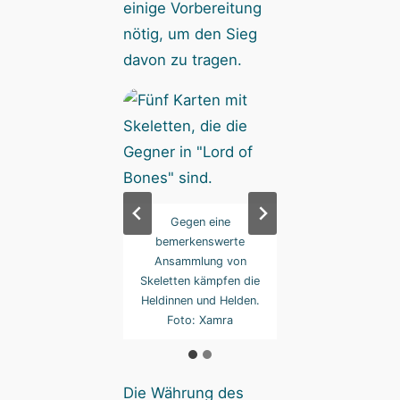
einige Vorbereitung
nötig, um den Sieg
davon zu tragen.
Mit Meeple,
Gegen eine
Mit Meeple,
artensymbol und
bemerkenswerte
Kartensymbol u
fel: Es gibt auch
Ansammlung von
Würfel: Es gibt 
ch spezielle Gegner
Skeletten kämpfen die
optisch spezielle 
bekämpfen. Foto:
Heldinnen und Helden.
zu bekämpfen. F
Xamra
Foto: Xamra
Xamra
Die Währung des