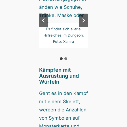
so oft entscheidet
Es findet sich allerlei
Wie so oft entsch
 Würfelglück über
Hilfreiches im Dungeon.
das Würfelglück 
g und Niederlage.
Foto: Xamra
Sieg und Niederl
Foto: Xamra
Foto: Xamra
Kämpfen mit
Ausrüstung und
Würfeln
Geht es in den Kampf
mit einem Skelett,
werden die Anzahlen
von Symbolen auf
Monsterkarte und