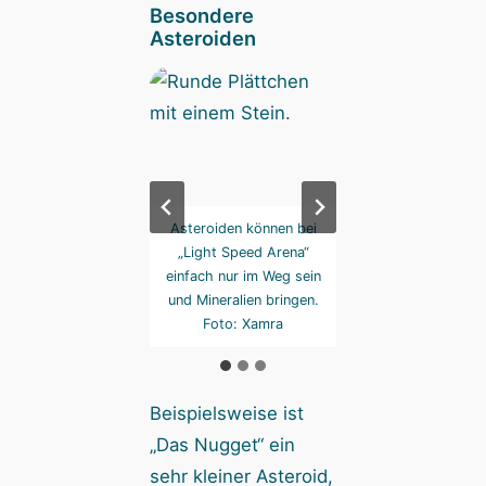
Besondere
Asteroiden
ls Promo lag der
Asteroiden können bei
Oder sie bringen j
escope-Asteroid in
„Light Speed Arena“
Sonderfertigkeiten
ner Ausgabe der
einfach nur im Weg sein
Foto: Xamra
lbox“. Danke dafür!
und Mineralien bringen.
Foto: Xamra
Foto: Xamra
Beispielsweise ist
„Das Nugget“ ein
sehr kleiner Asteroid,