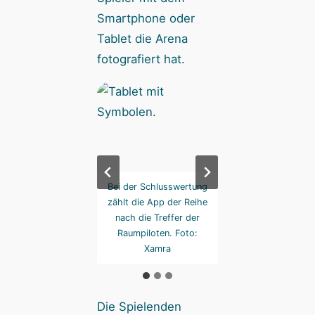
Smartphone oder
Tablet die Arena
fotografiert hat.
r Endstand einer
Bei der Schlusswertung
Die nette Lady 
tigen Partie „Light
zählt die App der Reihe
Bildrand komment
ed Arena“, die für
nach die Treffer der
das Geschehen 
und Blau besser lief
Raumpiloten. Foto:
noch. Lustig! Fo
ür Rot. Foto: Xamra
Xamra
Xamra
Die Spielenden