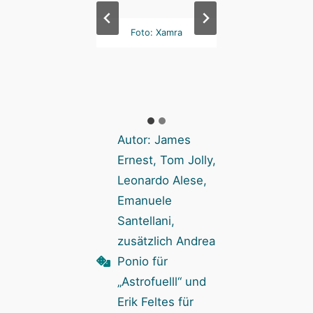
Ende sieht es wild
Foto: Xamra
Am Ende sieht es 
auf dem Tisch. Zum
aus auf dem Tisch
ck übernimmt die
Glück übernimmt
 die Auswertung.
App die Auswert
Foto: Xamra
Foto: Xamra
Autor: James
Ernest, Tom Jolly,
Leonardo Alese,
Emanuele
Santellani,
zusätzlich Andrea
Ponio für
„Astrofuelll“ und
Erik Feltes für