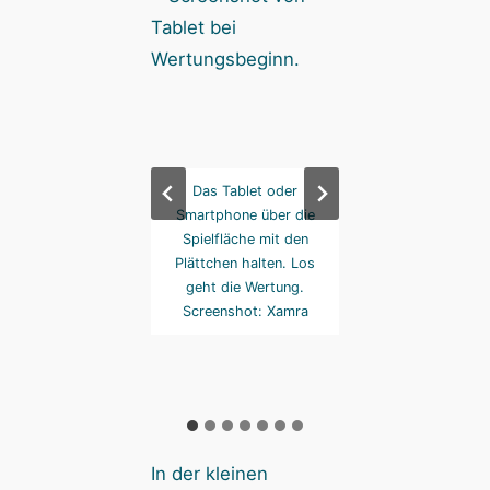
ht auch prima zu
Das Tablet oder
Oder anders ges
! Screenshot: Xamra
Smartphone über die
Blau hat sich ganz
Spielfläche mit den
verzielt. Screens
Plättchen halten. Los
Xamra
geht die Wertung.
Screenshot: Xamra
In der kleinen