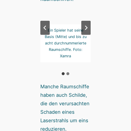
lle Schiffe sind
Ein Spieler hat seine
Alle Schiffe si
rschiedlich, auch in
Basis (Mitte) und bis zu
unterschiedlich, au
n jeweiligen Laser-
acht durchnummerierte
ihren jeweiligen L
iffen. Die farbigen
Raumschiffe. Foto:
Angriffen. Die far
 sind Schilde Foto:
Xamra
Bögen sind Schilde
Xamra
Xamra
Manche Raumschiffe
haben auch Schilde,
die den verursachten
Schaden eines
Laserstrahls um eins
reduzieren.