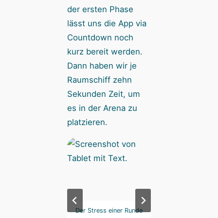
der ersten Phase
lässt uns die App via
Countdown noch
kurz bereit werden.
Dann haben wir je
Raumschiff zehn
Sekunden Zeit, um
es in der Arena zu
platzieren.
de 1 lässt uns die
Der Stress einer Runde
Runde 1 lässt uns