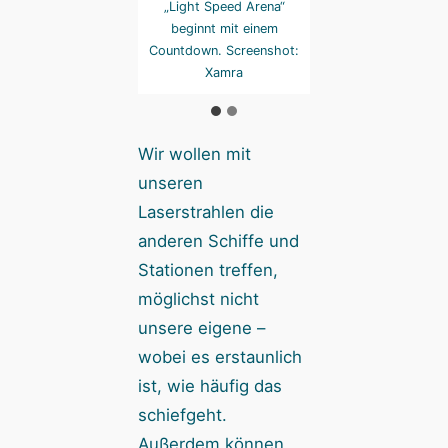
erste Ladung
„Light Speed Arena“
erste Ladung
schiffe platzieren.
beginnt mit einem
Raumschiffe platzi
reenshot: Xamra
Countdown. Screenshot:
Screenshot: Xa
Xamra
Wir wollen mit
unseren
Laserstrahlen die
anderen Schiffe und
Stationen treffen,
möglichst nicht
unsere eigene –
wobei es erstaunlich
ist, wie häufig das
schiefgeht.
Außerdem können