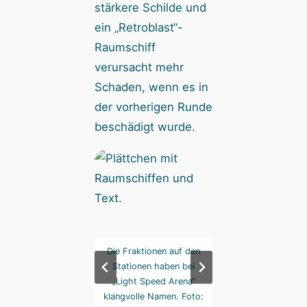
stärkere Schilde und
ein „Retroblast“-
Raumschiff
verursacht mehr
Schaden, wenn es in
der vorherigen Runde
beschädigt wurde.
ibt die Stationen in
Die Fraktionen auf den
Es gibt die Station
 normalen Version
Stationen haben bei
der normalen Ver
und in dieser
„Light Speed Arena“
und in dieser
ezialversion mit
klangvolle Namen. Foto:
Spezialversion 