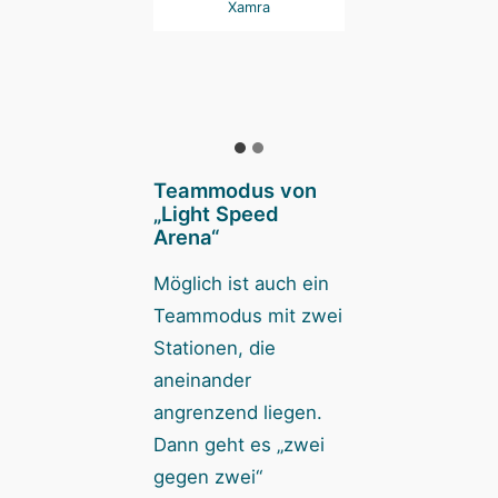
erfähigkeiten, die
Xamra
Sonderfähigkeiten
ie App dank des
die App dank d
Blitzmusters
Blitzmusters
omatisch erkennt.
automatisch erke
Foto: Xamra
Foto: Xamra
Teammodus von
„Light Speed
Arena“
Möglich ist auch ein
Teammodus mit zwei
Stationen, die
aneinander
angrenzend liegen.
Dann geht es „zwei
gegen zwei“