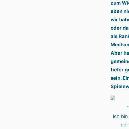
zum Wie
eben ni
wir hab
oder da
als Ran
Mechan
Aber ha
gemein
tiefer 
sein. Ei
Spielew
Ich bin
der