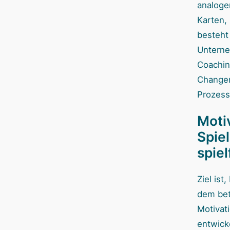
analoge
Karten,
besteht
Untern
Coachin
Change
Prozess
Moti
Spie
spie
Ziel ist
dem be
Motivat
entwick