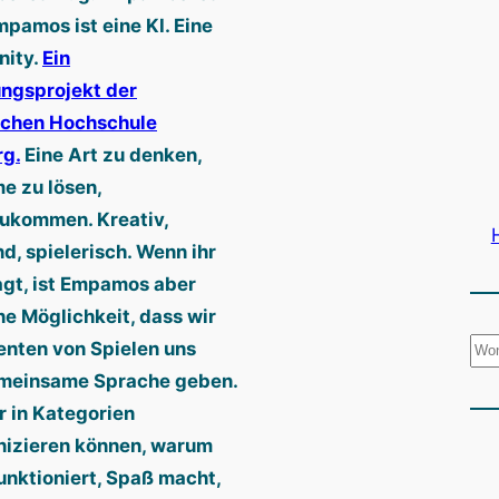
mpamos ist eine KI. Eine
ity.
Ein
ngsprojekt der
schen Hochschule
g.
Eine Art zu denken,
e zu lösen,
ukommen. Kreativ,
d, spielerisch. Wenn ihr
agt, ist Empamos aber
ne Möglichkeit, dass wir
S
nten von Spielen uns
u
emeinsame Sprache geben.
c
r in Kategorien
h
izieren können, warum
e
unktioniert, Spaß macht,