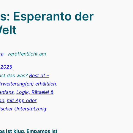
: Esperanto der
elt
ra
– veröffentlicht am
i 2025
 ist das was?
Best of –
Erweiterung(en) erhältlich
, 
enfans
, 
Logik, Rätselei &
on
, 
mit App oder
ischer Unterstützung
 ist klug. Empamos ist