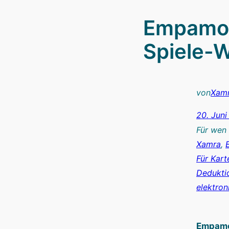
Empamos
Spiele-W
von
Xam
20. Jun
Für wen
Xamra
, 
Für Kart
Dedukti
elektron
Empamos