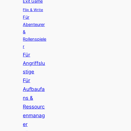
Exit Game
Flip & Write
Für
Abenteurer
&
Rollenspiele
r
Für
Angriffslu
stige
Für
Aufbaufa
ns &
Ressourc
enmanag
er