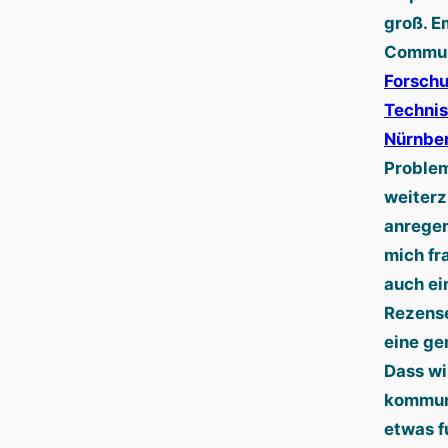
groß. E
Commun
Forschu
Techni
Nürnber
Problem
weiterz
anregen
mich fr
auch ei
Rezense
eine g
Dass wi
kommun
etwas f