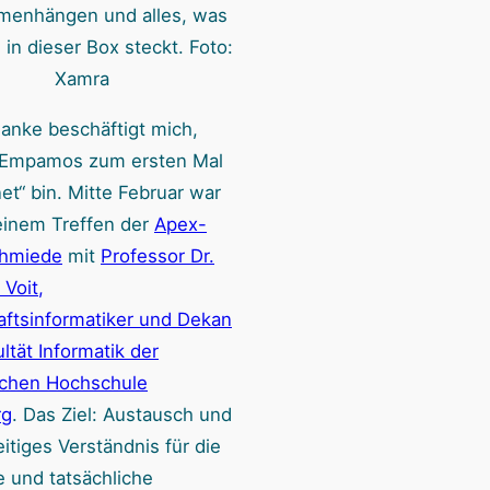
enhängen und alles, was
 in dieser Box steckt. Foto:
Xamra
anke beschäftigt mich,
h Empamos zum ersten Mal
et“ bin. Mitte Februar war
 einem Treffen der
Apex-
chmiede
mit
Professor Dr.
Voit,
aftsinformatiker und Dekan
ltät Informatik der
chen Hochschule
rg
. Das Ziel: Austausch und
itiges Verständnis für die
e und tatsächliche