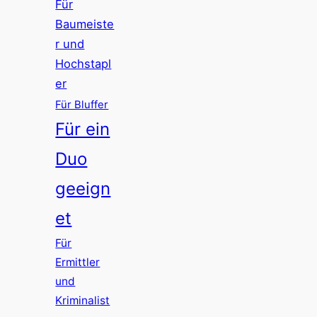
Für
Baumeiste
r und
Hochstapl
er
Für Bluffer
Für ein
Duo
geeign
et
Für
Ermittler
und
Kriminalist