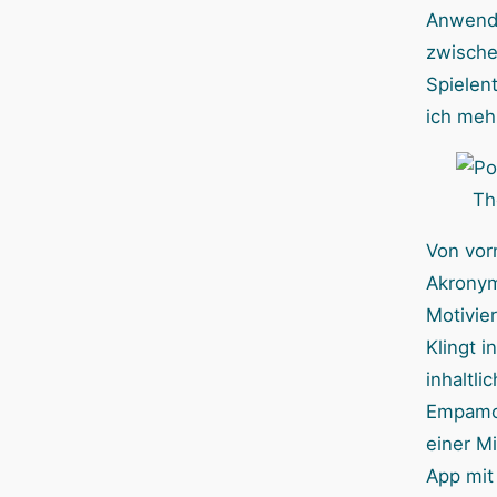
Anwend
zwische
Spielen
ich meh
Th
Von vor
Akronym
Motivie
Klingt i
inhaltli
Empamos
einer M
App mit