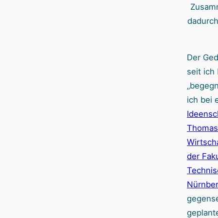
Zusamm
dadurch
Der Ged
seit ic
„begegn
ich bei
Ideens
Thomas 
Wirtsch
der Faku
Technis
Nürnbe
gegense
geplant