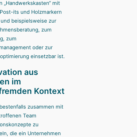
n „Handwerkskasten“ mit
 Post-its und Holzmarkern
 und beispielsweise zur
ehmensberatung, zum
g, zum
management oder zur
optimierung einsetzbar ist.
vation aus
len im
lfremden Kontext
, bestenfalls zusammen mit
troffenen Team
ionskonzepte zu
eln, die ein Unternehmen