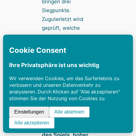
bringen drei
Siegpunkte.
Zuguterletzt wird
geprüft, welche
offenen und eigenen
Lektionen man mit
Punkten erfüllt. Zur
besseren Übersicht
können die Zähler auf
dem beiliegenden
Block eingetragen
werden. Wer die
meisten Punkte hat,
gewinnt.
Tolle Ausstattung
des Spiels, hoher