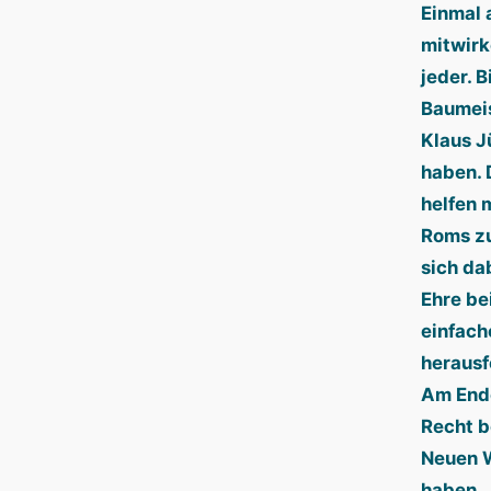
Einmal 
mitwirk
jeder. B
Baumeis
Klaus J
haben. 
helfen 
Roms zu
sich da
Ehre be
einfach
herausf
Am Ende
Recht b
Neuen 
haben.