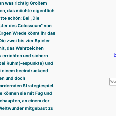
an was richtig Großem
en, das möchte eigentlich
itte schön: Bei „Die
ter des Colosseum“ von
ürgen Wrede könnt ihr das
Die zwei bis vier Spieler
mit, das Wahrzeichen
 errichten und sichern
bei Ruhm(-espunkte) und
i einem beeindruckend
en und doch
S
ordernden Strategiespiel.
u
 können sie mit Fug und
c
ehaupten, an einem der
h
Weltwunder mitgebaut zu
e