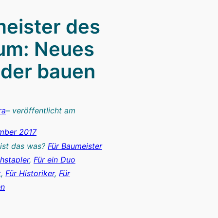
eister des
um: Neues
der bauen
ra
– veröffentlicht am
mber 2017
 ist das was?
Für Baumeister
hstapler
, 
Für ein Duo
t
, 
Für Historiker
, 
Für
en