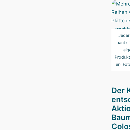
Jeder 
baut si
eig
Produkt
en. Fot
Der 
ents
Akti
Baum
Colo