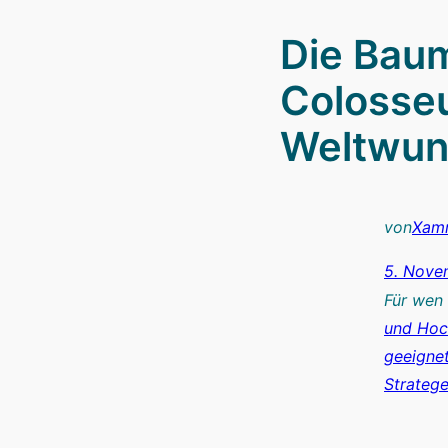
Die Baum
Colosse
Weltwun
von
Xam
5. Nove
Für wen
und Hoc
geeigne
Strateg