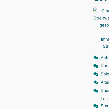
Imm
Str
Auto
Illu
Spie
Alte
Dau
Lust
Sta