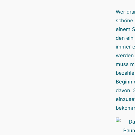
Wer dran
schöne H
einem S
den ein
immer e
werden.
muss m
bezahle
Beginn d
davon. S
einzuse
bekomm