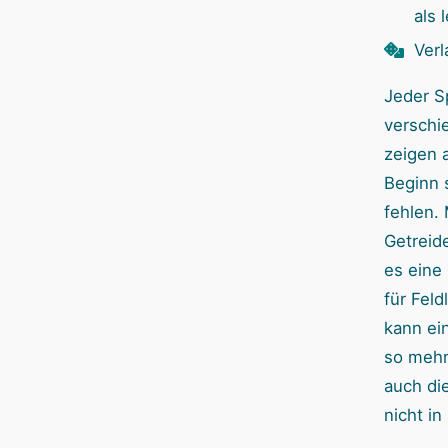
als 
Verl
Jeder Sp
verschi
zeigen 
Beginn 
fehlen. 
Getreid
es eine 
für Feld
kann ei
so mehr
auch di
nicht in