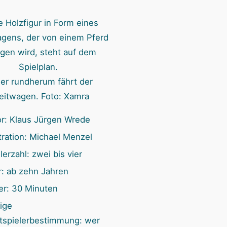
n
er rundherum fährt der
eitwagen. Foto: Xamra
r: Klaus Jürgen Wrede
stration: Michael Menzel
lerzahl: zwei bis vier
r: ab zehn Jahren
er: 30 Minuten
ige
rtspielerbestimmung: wer