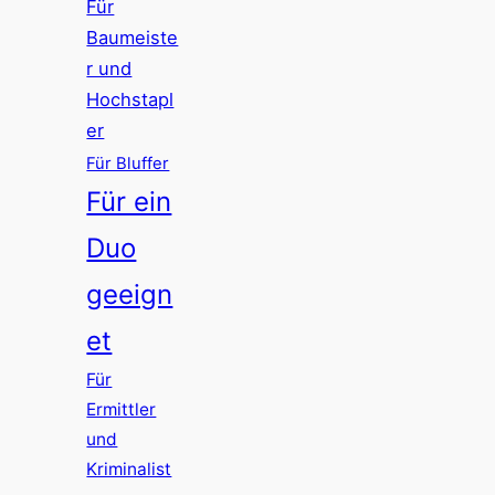
Für
Baumeiste
r und
Hochstapl
er
Für Bluffer
Für ein
Duo
geeign
et
Für
Ermittler
und
Kriminalist