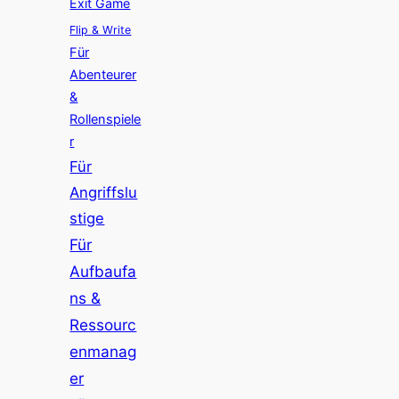
Exit Game
Flip & Write
Für
Abenteurer
&
Rollenspiele
r
Für
Angriffslu
stige
Für
Aufbaufa
ns &
Ressourc
enmanag
er