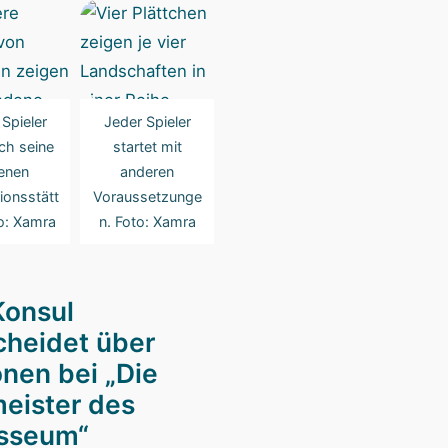
Spieler
Jeder Spieler
ch seine
startet mit
enen
anderen
ionsstätt
Voraussetzunge
o: Xamra
n. Foto: Xamra
Konsul
cheidet über
onen bei „Die
eister des
sseum“