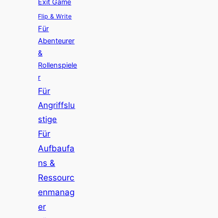
Exit Game
Flip & Write
Für
Abenteurer
&
Rollenspiele
r
Für
Angriffslu
stige
Für
Aufbaufa
ns &
Ressourc
enmanag
er