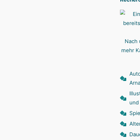
Nach 
mehr Ka
Aut
Arn
Illu
und
Spie
Alte
Dau