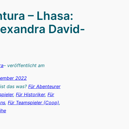
tura – Lhasa:
lexandra David-
ra
– veröffentlicht am
tember 2022
 ist das was?
Für Abenteurer
spieler
, 
Für Historiker
, 
Für
ans
, 
Für Teamspieler (Coop)
, 
ihe