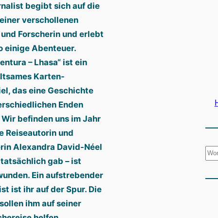
nalist begibt sich auf die
einer verschollenen
 und Forscherin und erlebt
o einige Abenteuer.
entura – Lhasa“ ist ein
ltsames Karten-
el, das eine Geschichte
erschiedlichen Enden
. Wir befinden uns im Jahr
ie Reiseautorin und
rin Alexandra David-Néel
S
 tatsächlich gab – ist
u
unden. Ein aufstrebender
c
st ist ihr auf der Spur. Die
h
sollen ihm auf seiner
e
hereise helfen.