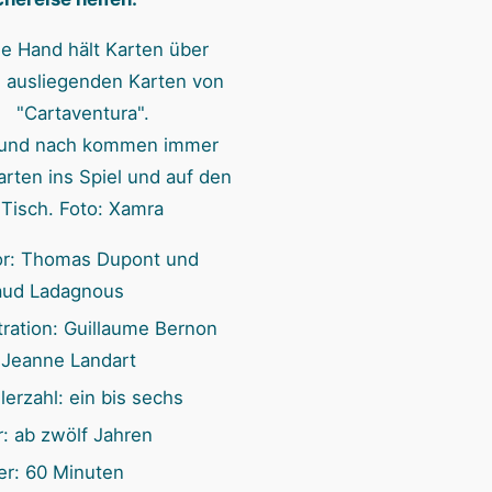
n
und nach kommen immer
rten ins Spiel und auf den
Tisch. Foto: Xamra
or: Thomas Dupont und
aud Ladagnous
stration: Guillaume Bernon
 Jeanne Landart
lerzahl: ein bis sechs
r: ab zwölf Jahren
er: 60 Minuten