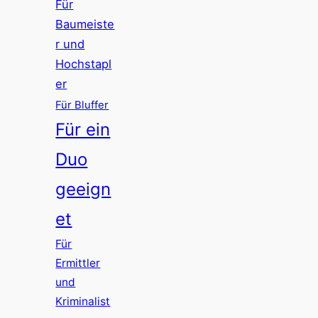
Für
Baumeiste
r und
Hochstapl
er
Für Bluffer
Für ein
Duo
geeign
et
Für
Ermittler
und
Kriminalist