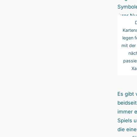
D
Karten
legen f
mit der 
näc
passier
Xa
Es gibt 
beidsei
immer e
Spiels 
die eine