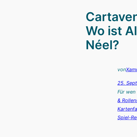
Cartaven
Wo ist A
Néel?
von
Xam
25. Sep
Für wen
& Rollen
Kartenf
Spiel-Re