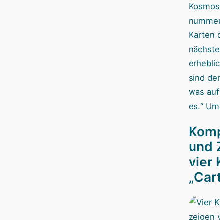
Kosmos 
nummeri
Karten 
nächste
erhebli
sind den
was auf
es.“ Um
Komp
und 
vier
„Car