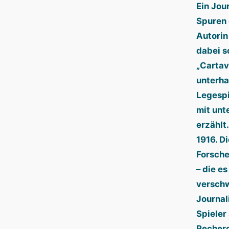
Ein Jour
Spuren 
Autorin
dabei s
„Cartav
unterha
Legespi
mit unt
erzählt
1916. D
Forsche
– die es
verschw
Journali
Spieler 
Recherc