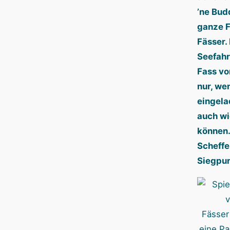
’ne Bud
ganze F
Fässer.
Seefahr
Fass vo
nur, we
eingela
auch wi
können.
Scheffe
Siegpu
Fässer
eine Par