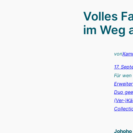
Volles F
im Weg 
von
Xam
17. Sep
Für wen 
Erweiter
Duo gee
(Ver-)Kä
Collecti
Johoho 