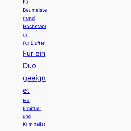
Für
Baumeiste
r und
Hochstapl
er
Für Bluffer
Für ein
Duo
geeign
et
Für
Ermittler
und
Kriminalist