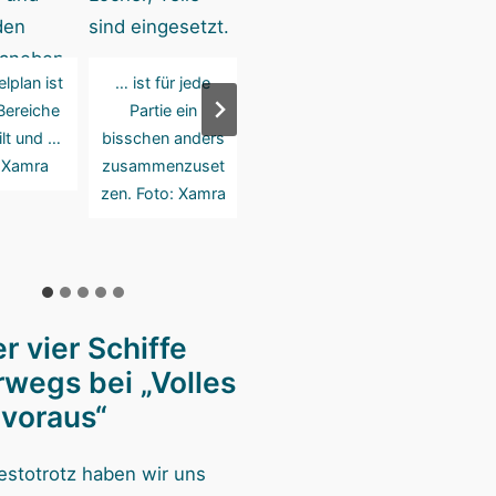
lplan ist
… ist für jede
Zwei Teile
… nicht 
 Bereiche
Partie ein
wollten bei uns
Öffnung i
ilt und …
bisschen anders
… Foto: Xamra
passen. 
 Xamra
zusammenzuset
Xam
zen. Foto: Xamra
r vier Schiffe
rwegs bei „Volles
 voraus“
estotrotz haben wir uns