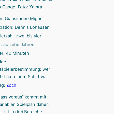
n
m Gange. Foto: Xamra
or: Giansimone Migoni
stration: Dennis Lohausen
lerzahl: zwei bis vier
r: ab zehn Jahren
er: 40 Minuten
ige
rtspielerbestimmung: wer
tzt auf einem Schiff war
ag:
Zoch
 Fass voraus“ kommt mit
riablen Spielplan daher.
 ist in drei Bereiche