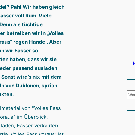
del? Pah! Wir haben gleich
ässer voll Rum. Viele
 Denn als tüchtige
er betreiben wir in „Volles
raus“ regen Handel. Aber
nn wir Fässer so
den haben, dass wir sie
eder passend ausladen
 Sonst wird’s nix mit dem
ln von Dublonen, sprich
S
nkten.
u
c
h
 laden, Fässer verkaufen –
e
tie „Volles Fass voraus“ ist