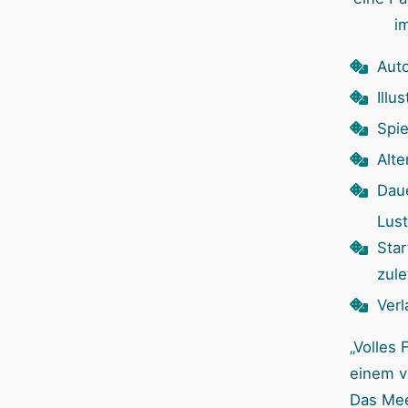
i
Aut
Illu
Spie
Alte
Dau
Lust
Sta
zule
Verl
„Volles
einem va
Das Meer