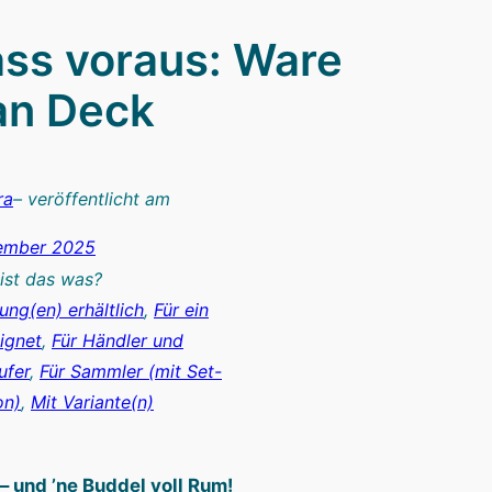
ass voraus: Ware
an Deck
ra
– veröffentlicht am
tember 2025
ist das was?
ung(en) erhältlich
, 
Für ein
ignet
, 
Für Händler und
ufer
, 
Für Sammler (mit Set-
on)
, 
Mit Variante(n)
– und ’ne Buddel voll Rum!