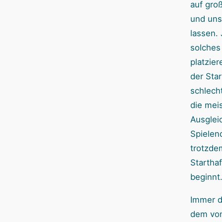
auf gro
und uns
lassen. 
solches
platzie
der Star
schlecht
die mei
Ausgleic
Spielen
trotzdem
Startha
beginnt
Immer d
dem von