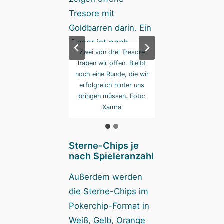
 dagegen alle drei
Zwei von drei Tresore
Sind dagegen alle
mkarten ausgelöst,
haben wir offen. Bleibt
Alarmkarten ausge
ist „The Gang“
noch eine Runde, die wir
ist „The Gang
eitert. Foto: Xamra
erfolgreich hinter uns
gescheitert. Foto:
bringen müssen. Foto:
Xamra
Sterne-Chips je
nach Spieleranzahl
Außerdem werden
die Sterne-Chips im
Pokerchip-Format in
Weiß, Gelb, Orange