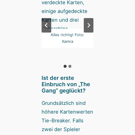
Für Ablauf und
Alles richtig! Foto:
Für Ablauf un
tenkombinationen
Xamra
Kartenkombinati
es Spielhilfen. Foto:
gibt es Spielhilfen.
Xamra
Xamra
Ist der erste
Einbruch von „The
Gang“ geglückt?
Grundsätzlich sind
höhere Kartenwerten
Tie-Breaker. Falls
zwei der Spieler