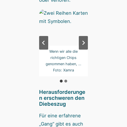
oder verloren.
en wir den zweiten
Wenn wir alle die
… haben wir den z
or offen! Fehlt nur
richtigen Chips
Tresor offen! Fehl
 einer zum großen
genommen haben, …
noch einer zum g
up! Foto: Xamra
Foto: Xamra
Coup! Foto: Xa
Herausforderunge
n erschweren den
Diebeszug
Für eine erfahrene
„Gang“ gibt es auch