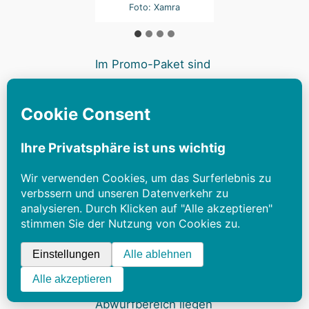
Foto: Xamra
Im Promo-Paket sind
neben zwei
speziellen
Entenfamilien – von
unterschiedlichen
Illustratoren in ihrem
ganz eigenen Stil
gezeichnet – auch
noch Spielhilfen
enthalten, die
anzeigen, wie viele
Karten im
Abwurfbereich liegen