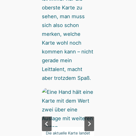
oberste Karte zu
sehen, man muss
sich also schon
merken, welche
Karte wohl noch
kommen kann – nicht
gerade mein
Leittalent, macht
aber trotzdem Spaß.
… oder links im
Die aktuelle Karte landet
… oder links i