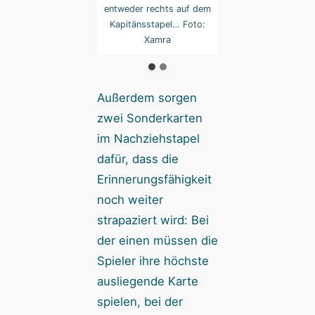
urfbereich. Foto:
entweder rechts auf dem
Abwurfbereich. F
Xamra
Kapitänsstapel… Foto:
Xamra
Xamra
Außerdem sorgen
zwei Sonderkarten
im Nachziehstapel
dafür, dass die
Erinnerungsfähigkeit
noch weiter
strapaziert wird: Bei
der einen müssen die
Spieler ihre höchste
ausliegende Karte
spielen, bei der