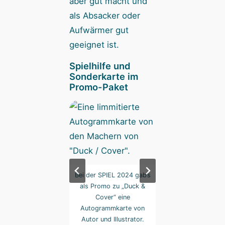
aber gut macht und
als Absacker oder
Aufwärmer gut
geeignet ist.
Spielhilfe und
Sonderkarte im
Promo-Paket
 neue Sonderkarte
Bei der SPIEL 2024 gab’s
Im Promo-Paket w
mt drei Karten aus
als Promo zu „Duck &
auch Übersichtsk
Spiel. Foto: Xamra
Cover“ eine
enthalten. Foto: 
Autogrammkarte von
Autor und Illustrator.