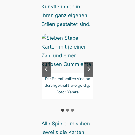
Künstlerinnen in
ihren ganz eigenen
Stilen gestaltet sind.
 von verschiedenen
Die Entenfamilien sind so
Im Promo-Paket g
signern gestaltet
durchgeknallt wie goldig.
außerdem zwei we
den. Foto: Xamra
Foto: Xamra
Entenfamilien, … 
Xamra
Alle Spieler mischen
jeweils die Karten