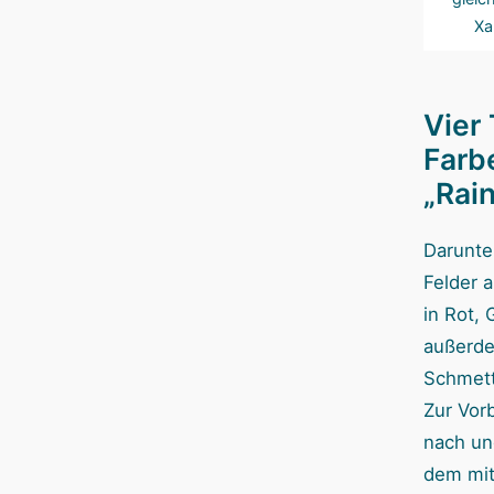
Xa
Vier 
Farb
„Rain
Darunte
Felder a
in Rot, 
außerde
Schmett
Zur Vorb
nach un
dem mitg