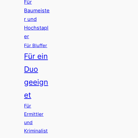
Für
Baumeiste
r und
Hochstapl
er
Für Bluffer
Für ein
Duo
geeign
et
Für
Ermittler
und
Kriminalist