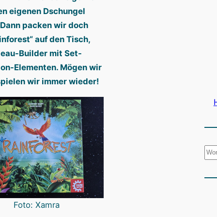
en eigenen Dschungel
Dann packen wir doch
inforest“ auf den Tisch,
leau-Builder mit Set-
ion-Elementen. Mögen wir
spielen wir immer wieder!
S
u
c
h
Foto: Xamra
e