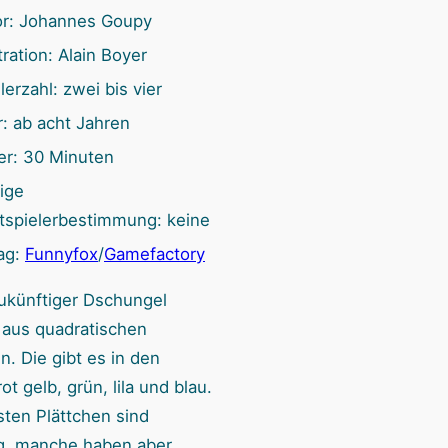
n
or: Johannes Goupy
stration: Alain Boyer
lerzahl: zwei bis vier
r: ab acht Jahren
er: 30 Minuten
ige
tspielerbestimmung: keine
ag:
Funnyfox
/
Gamefactory
ukünftiger Dschungel
 aus quadratischen
n. Die gibt es in den
ot gelb, grün, lila und blau.
sten Plättchen sind
ig, manche haben aber