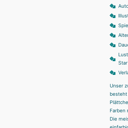
Aut
Illu
Spie
Alte
Dau
Lust
Star
Verl
Unser z
besteht
Plättche
Farben r
Die mei
einfarb