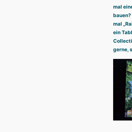
mal ein
bauen? 
mal „Ra
ein Tab
Collect
gerne, 