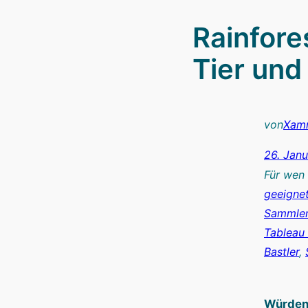
Rainfore
Tier und
von
Xam
26. Jan
Für wen
geeigne
Sammler 
Tableau 
Bastler
, 
Würden 