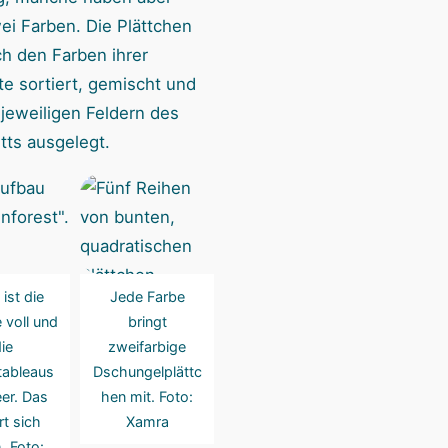
ei Farben. Die Plättchen
ch den Farben ihrer
te sortiert, gemischt und
 jeweiligen Feldern des
tts ausgelegt.
ist die
Jede Farbe
 voll und
bringt
ie
zweifarbige
tableaus
Dschungelplättc
eer. Das
hen mit. Foto:
t sich
Xamra
. Foto: