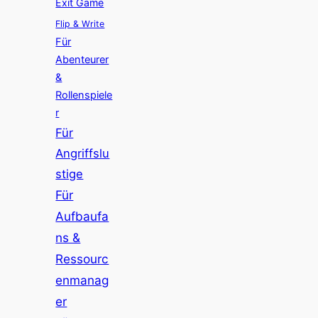
Exit Game
Flip & Write
Für
Abenteurer
&
Rollenspiele
r
Für
Angriffslu
stige
Für
Aufbaufa
ns &
Ressourc
enmanag
er