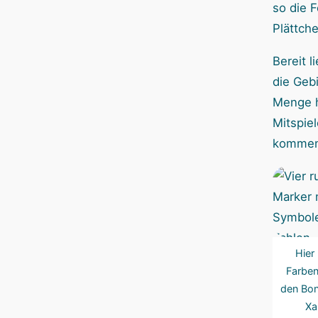
so die F
Plättch
Bereit l
die Geb
Menge h
Mitspie
kommen 
Hier 
Farben-
den Bon
Xa