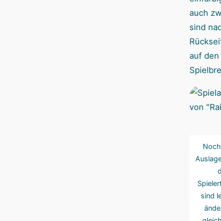
auch zw
sind na
Rücksei
auf den
Spielbre
Noch 
Auslage
d
Spieler
sind l
änder
gleich