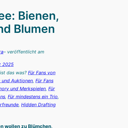
e: Bienen,
und Blumen
ra
– veröffentlicht am
z 2025
 ist das was?
Für Fans von
 und Auktionen
, 
Für Fans
ory und Merkspielen
, 
Für
ans
, 
Für mindestens ein Trio
, 
urfreunde
, 
Hidden Drafting
n wollen zu Blümchen,