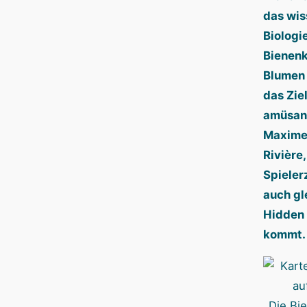
das wis
Biologi
Bienenk
Blumen 
das Zie
amüsant
Maxime
Rivière,
Spieler
auch gl
Hidden 
kommt.
Die Bie