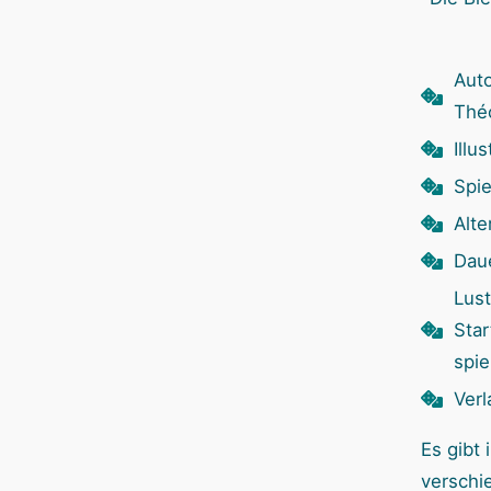
Aut
Théo
Illu
Spie
Alte
Dau
Lust
Star
spie
Verl
Es gibt
verschi