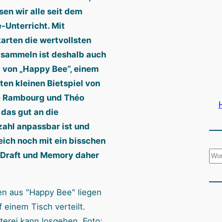
sen wir alle seit dem
e-Unterricht. Mit
arten die wertvollsten
sammeln ist deshalb auch
l von „Happy Bee“, einem
en kleinen Bietspiel von
 Rambourg und Théo
 das gut an die
zahl anpassbar ist und
eich noch mit ein bisschen
S
Draft und Memory daher
u
c
h
e
terei kann losgehen. Foto: