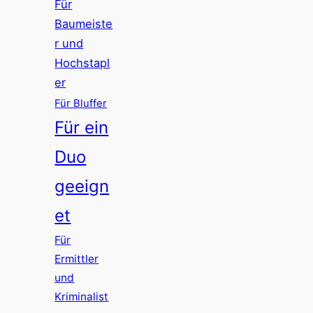
Für
Baumeiste
r und
Hochstapl
er
Für Bluffer
Für ein
Duo
geeign
et
Für
Ermittler
und
Kriminalist