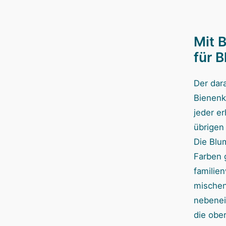
Mit 
für 
Der dar
Bienenk
jeder er
übrigen
Die Blu
Farben 
familie
mischen.
nebenei
die ober