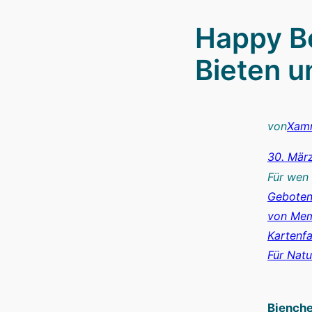
Happy Be
Bieten 
von
Xam
30. Mär
Für wen
Geboten
von Mem
Kartenf
Für Nat
Bienche