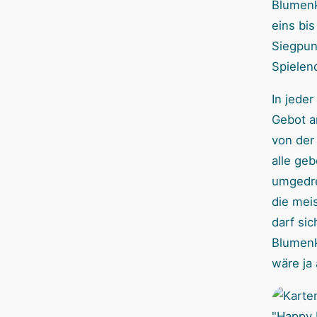
Blumenk
eins bi
Siegpun
Spielen
In jeder
Gebot a
von der
alle ge
umgedre
die mei
darf si
Blumenk
wäre ja 