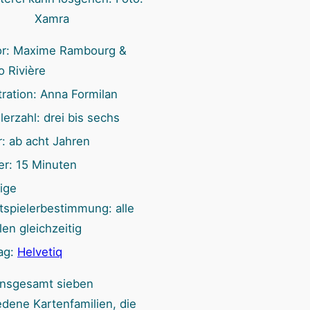
n
Xamra
or: Maxime Rambourg &
 Rivière
stration: Anna Formilan
lerzahl: drei bis sechs
r: ab acht Jahren
er: 15 Minuten
ige
tspielerbestimmung: alle
len gleichzeitig
ag:
Helvetiq
 insgesamt sieben
edene Kartenfamilien, die