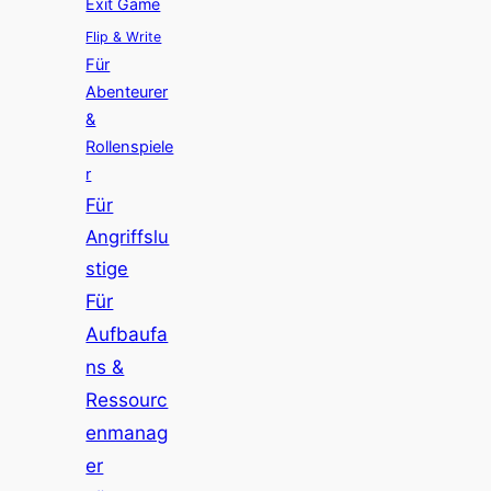
Exit Game
Flip & Write
Für
Abenteurer
&
Rollenspiele
r
Für
Angriffslu
stige
Für
Aufbaufa
ns &
Ressourc
enmanag
er