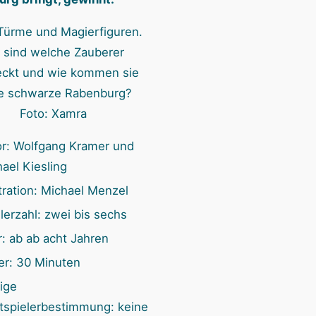
n
 sind welche Zauberer
eckt und wie kommen sie
ie schwarze Rabenburg?
Foto: Xamra
or: Wolfgang Kramer und
ael Kiesling
stration: Michael Menzel
lerzahl: zwei bis sechs
r: ab ab acht Jahren
er: 30 Minuten
ige
tspielerbestimmung: keine