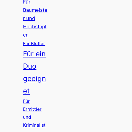
Für
Baumeiste
r und
Hochstapl
er
Für Bluffer
Für ein
Duo
geeign
et
Für
Ermittler
und
Kriminalist