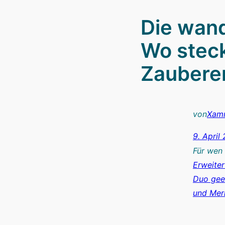
Die wan
Wo stec
Zaubere
von
Xam
9. April
Für wen 
Erweiter
Duo gee
und Mer