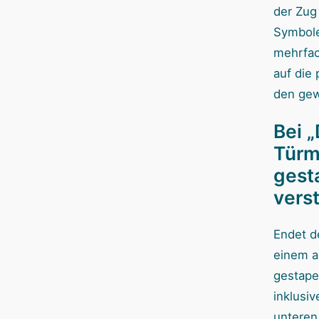
der Zug
Symbole
mehrfac
auf die
den ge
Bei 
Türm
gest
vers
Endet d
einem a
gestape
inklusiv
unteren