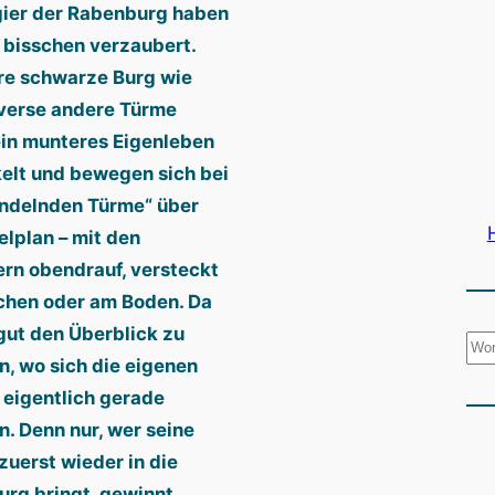
ier der Rabenburg haben
n bisschen verzaubert.
re schwarze Burg wie
verse andere Türme
in munteres Eigenleben
elt und bewegen sich bei
ndelnden Türme“ über
elplan – mit den
rn obendrauf, versteckt
hen oder am Boden. Da
 gut den Überblick zu
S
n, wo sich die eigenen
u
 eigentlich gerade
c
n. Denn nur, wer seine
h
zuerst wieder in die
e
rg bringt, gewinnt.