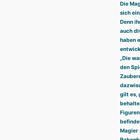
Die Mag
sich ei
Denn ih
auch di
haben e
entwick
„Die wa
den Spi
Zaubere
dazwisc
gilt es,
behalte
Figuren
befinde
Magier 
Rabenbu