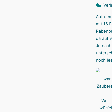
Verl
Auf dem
mit 16 F
Rabenbu
darauf v
Je nach 
untersch
noch le
Wer d
würfe