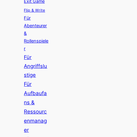
Exit Game
Flip & Write
Für
Abenteurer
&
Rollenspiele
r
Für
Angriffslu
stige
Für
Aufbaufa
ns &
Ressourc
enmanag
er