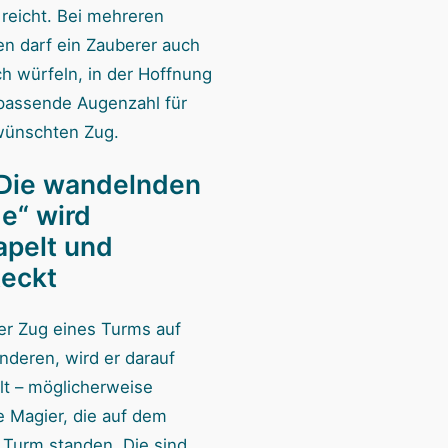
 reicht. Bei mehreren
n darf ein Zauberer auch
h würfeln, in der Hoffnung
 passende Augenzahl für
wünschten Zug.
„Die wandelnden
e“ wird
apelt und
teckt
er Zug eines Turms auf
nderen, wird er darauf
lt – möglicherweise
e Magier, die auf dem
 Turm standen. Die sind