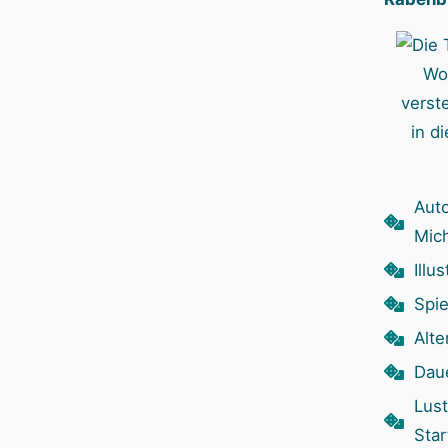
Wo
verst
in d
Aut
Mich
Illu
Spie
Alte
Dau
Lust
Star