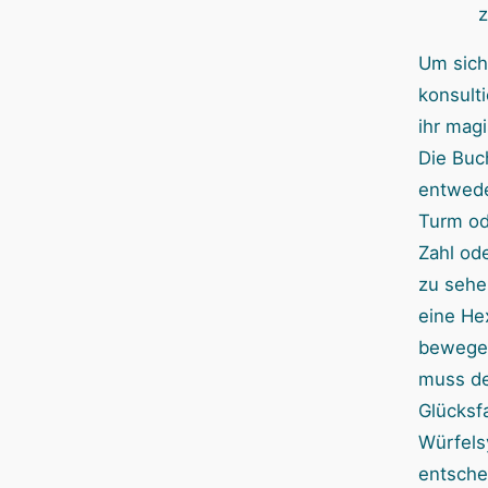
z
Um sich
konsulti
ihr mag
Die Buc
entwede
Turm od
Zahl ode
zu sehen
eine He
bewegen
muss de
Glücksf
Würfels
entsche