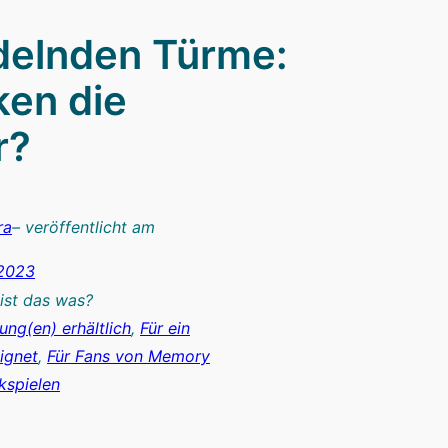
delnden Türme:
ken die
r?
ra
– veröffentlicht am
 2023
ist das was?
ung(en) erhältlich
, 
Für ein
ignet
, 
Für Fans von Memory
kspielen