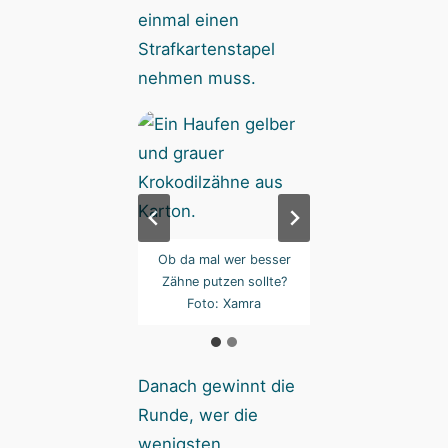
einmal einen
Strafkartenstapel
nehmen muss.
as Tier braucht
Ob da mal wer besser
Das Tier brauc
ßwerkzeug. Foto:
Zähne putzen sollte?
Beißwerkzeug. F
Xamra
Foto: Xamra
Xamra
Danach gewinnt die
Runde, wer die
wenigsten