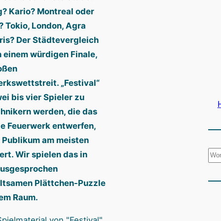
? Kario? Montreal oder
 Tokio, London, Agra
ris? Der Städtevergleich
n einem würdigen Finale,
oßen
rkswettstreit. „Festival“
ei bis vier Spieler zu
hnikern werden, die das
e Feuerwerk entwerfen,
 Publikum am meisten
S
ert. Wir spielen das in
u
ausgesprochen
c
ltsamen Plättchen-Puzzle
h
gem Raum.
e