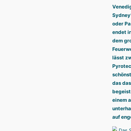
Venedig
Sydney?
oder Pa
endet i
dem gr
Feuerwe
lässt zw
Pyrotec
schönst
das das
begeist
einem 
unterha
auf en