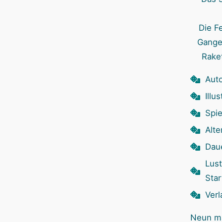
Die F
Gange!
Rake
Auto
Illu
Spie
Alte
Dau
Lust
Star
Verl
Neun ma