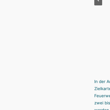
Startzielkarten
Zielkarten
sind ebenfalls
rechts, oben
beidseitig
landen
verwendbar. Zu
Publikumsplättc
Spielbeginn
hen und am
muss ein
Ende gibt’s
Feuerwerker
Punkte für die
beides wählen.
richtige Form
Foto: Xamra
und Farbe. Foto:
Xamra
In der A
Zielkart
Feuerwe
zwei bi
werden d