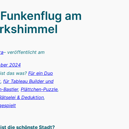
: Funkenflug am
rkshimmel
ra
– veröffentlicht am
ober 2024
 ist das was?
Für ein Duo
t
, 
für Tableau Builder und
-Bastler
, 
Plättchen-Puzzle
, 
Rätselei & Deduktion
, 
gespielt
ist die schönste Stadt?