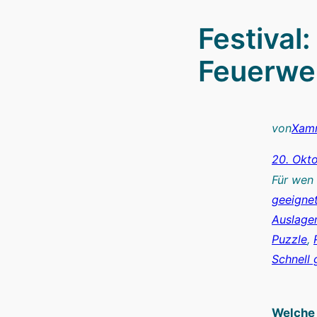
Festival
Feuerwe
von
Xam
20. Okt
Für wen
geeigne
Auslagen
Puzzle
, 
Schnell 
Welche 