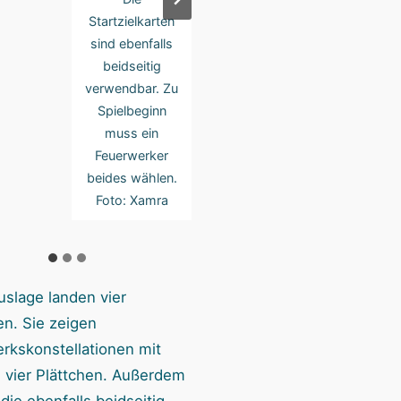
Startzielkarten
Zielkarten
sind ebenfalls
rechts, oben
beidseitig
landen
verwendbar. Zu
Publikumsplättc
Spielbeginn
hen und am
muss ein
Ende gibt’s
Feuerwerker
Punkte für die
beides wählen.
richtige Form
Foto: Xamra
und Farbe. Foto:
Xamra
uslage landen vier
en. Sie zeigen
rkskonstellationen mit
s vier Plättchen. Außerdem
ie ebenfalls beidseitig