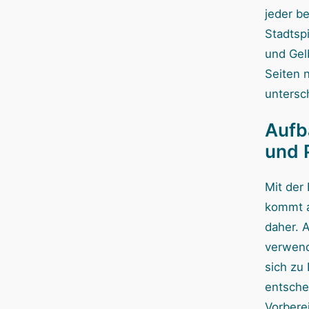
jeder be
Stadtspi
und Gel
Seiten n
untersc
Aufb
und 
Mit der
kommt a
daher. A
verwend
sich zu 
entsche
Vorberei