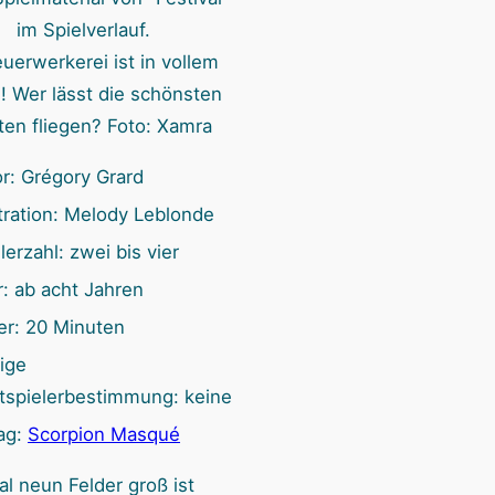
n
euerwerkerei ist in vollem
 Wer lässt die schönsten
ten fliegen? Foto: Xamra
r: Grégory Grard
stration: Melody Leblonde
lerzahl: zwei bis vier
r: ab acht Jahren
er: 20 Minuten
ige
tspielerbestimmung: keine
ag:
Scorpion Masqué
l neun Felder groß ist