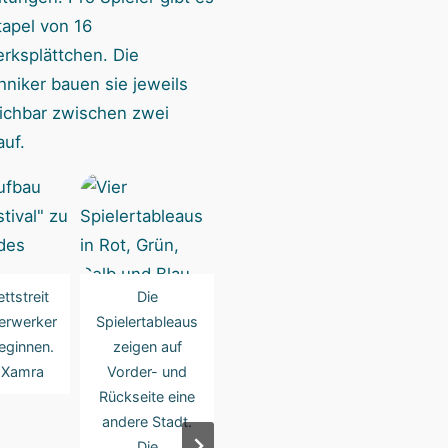
tapel von 16
rksplättchen. Die
hniker bauen sie jeweils
eichbar zwischen zwei
auf.
ttstreit
Die
Oben an jedem
Der Wett
erwerker
Spielertableaus
Stadttableau
der Feuer
eginnen.
zeigen auf
eines Spielers
kann beg
 Xamra
Vorder- und
sind hilfreiche
Foto: X
Rückseite eine
Symbole zu
andere Stadt.
sehen: Zielkarten
Die
links, erledigte