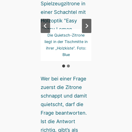
s sagt dann auch
Die Quietsch-Zitrone
Das sagt dann a
ch mal schon alles.
liegt in der Tischmitte in
einfach mal schon 
Foto: Blue
ihrer „Holzkiste“. Foto:
Foto: Blue
Blue
Wer bei einer Frage
zuerst die Zitrone
schnappt und damit
quietscht, darf die
Frage beantworten.
Ist die Antwort
richtig, gibt’s als