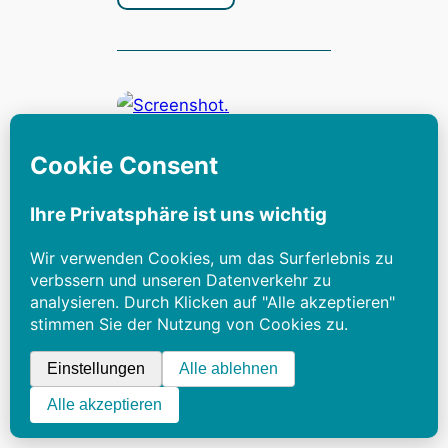
Für Einsteiger
Solovariante
Light Speed Arena:
Hektisches Kaboom
im All mit App
Xamra
7. Juli 2026
6 Minuten Lesezeit
Zum Beitrag