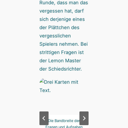
Runde, dass man das
vergessen hat, darf
sich derjenige eines
der Plättchen des
vergesslichen
Spielers nehmen. Bei
strittigen Fragen ist
der Lemon Master
der Schiedsrichter.
punkte mal anders:
Die Bandbreite der
Siegpunkte mal an
Zitronenplättchen.
Fragen und Aufgaben
die Zitronenplätt