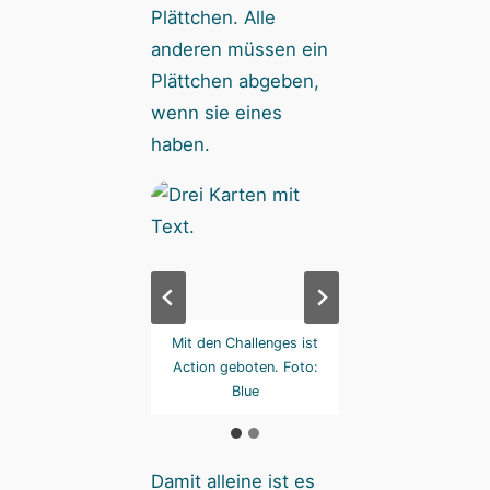
Plättchen. Alle
anderen müssen ein
Plättchen abgeben,
wenn sie eines
haben.
Sauerkarten machen
Mit den Challenges ist
Die Sauerkarten m
icht lustig. Oder nur
Action geboten. Foto:
gar nicht lustig. Od
anderen. Foto: Blue
Blue
die anderen. Foto:
Damit alleine ist es