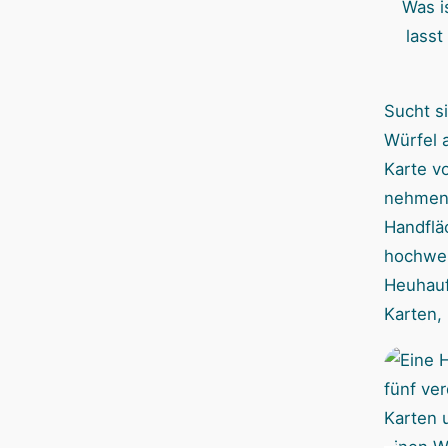
Was i
lasst
Sucht s
Würfel a
Karte v
nehmen,
Handflä
hochwer
Heuhauf
Karten,