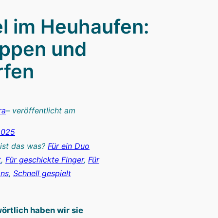
l im Heuhaufen:
ippen und
fen
ra
– veröffentlicht am
2025
 ist das was?
Für ein Duo
t
, 
Für geschickte Finger
, 
Für
ans
, 
Schnell gespielt
örtlich haben wir sie