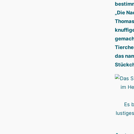
bestimm
„Die Na
Thomas 
knuffig
gemacht
Tierche
das na
Stückch
Es b
lustiges