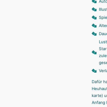
Auto
Illu
Spie
Alte
Dau
Lust
Sta
zule
ges
Verl
Dafür h
Heuhauf
karte) 
Anfang 