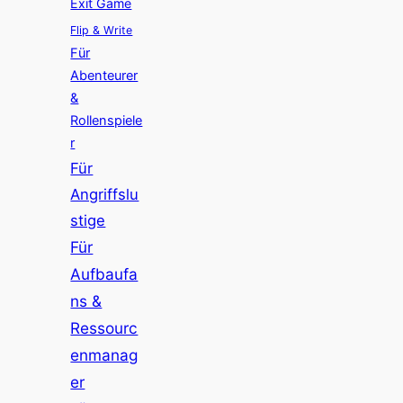
Exit Game
Flip & Write
Für
Abenteurer
&
Rollenspiele
r
Für
Angriffslu
stige
Für
Aufbaufa
ns &
Ressourc
enmanag
er