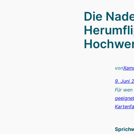
Die Nade
Herumfl
Hochwer
von
Xam
9. Juni 
Für wen
geeigne
Kartenf
Sprichw