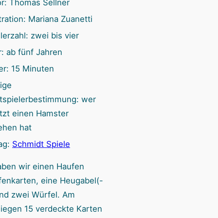
r: Thomas Sellner
n
stration: Mariana Zuanetti
lerzahl: zwei bis vier
r: ab fünf Jahren
er: 15 Minuten
ige
rtspielerbestimmung: wer
tzt einen Hamster
ehen hat
ag:
Schmidt Spiele
aben wir einen Haufen
enkarten, eine Heugabel(-
und zwei Würfel. Am
liegen 15 verdeckte Karten