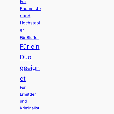
Für
Baumeiste
r und
Hochstapl
er
Für Bluffer
Für ein
Duo
geeign
et
Für
Ermittler
und
Kriminalist