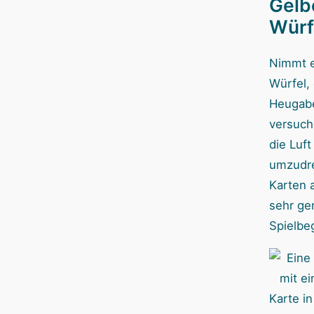
Gelb
Würf
Nimmt e
Würfel, 
Heugabe
versuch
die Luf
umzudre
Karten 
sehr ge
Spielbe