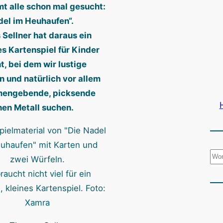
t alle schon mal gesucht:
del im Heuhaufen“.
Sellner hat daraus ein
es Kartenspiel für Kinder
, bei dem wir lustige
n und natürlich vor allem
mengebende, picksende
en Metall suchen.
S
u
raucht nicht viel für ein
c
, kleines Kartenspiel. Foto:
h
Xamra
e