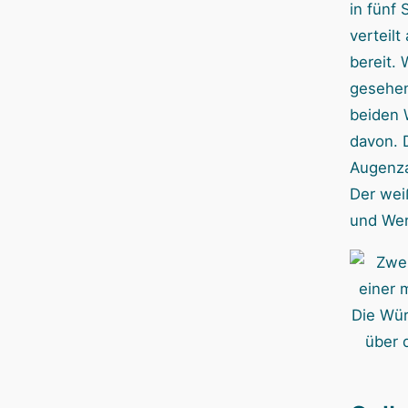
in fünf
verteil
bereit.
gesehen
beiden 
davon. 
Augenza
Der wei
und Wert
Die Wür
über 